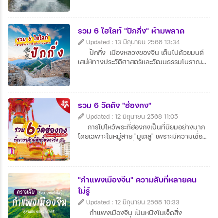
สุดลูกหูลูกตาเหมาะแก่การถ่ายภาพและพักผ่อน
ใจ ผู้คนท้องถิ่นเป็นมิตร สัมผัสวิถีชีวิตเรียบง่าย
ได้อย่างใกล้ชิด
รวม 6 ไฮไลท์ "ปักกิ่ง" ห้ามพลาด
Updated : 13 มิถุนายน 2568 13:34
ปักกิ่ง เมืองหลวงของจีน เต็มไปด้วยมนต์
เสน่ห์ทางประวัติศาสตร์และวัฒนธรรมโบราณ
ควบคู่กับความทันสมัย จัตุรัสเทียนอันเหมินและ
พระราชวังต้องห้ามคือสถานที่ไฮไลต์ที่นักท่อง
เที่ยวไม่ควรพลาด สามารถเดินชมกำแพงเมือง
จีนที่ยิ่งใหญ่และสัมผัสบรรยากาศธรรมชาติที่
รวม 6 วัดดัง "ฮ่องกง"
อลังการ มีอาหารจีนต้นตำรับอย่างเป็ดปักกิ่งให้
Updated : 12 มิถุนายน 2568 11:05
ลิ้มลองอย่างจุใจ ปักกิ่ง จึงเป็นเมืองที่ผสม
ผสานอดีต ปัจจุบัน และอนาคตได้อย่างลงตัว
การไปไหว้พระที่ฮ่องกงเป็นที่นิยมอย่างมาก
และน่าประทับใจ
โดยเฉพาะในหมู่สาย "มูเตลู" เพราะมีความเชื่อ
และเหตุผลหลายข้อที่ทำให้ฮ่องกงกลายเป็นจุด
หมายอันดับต้น ๆ ของการเสริมดวง ดังนี้:
"กำแพงเมืองจีน" ความลับที่หลายคน
ไม่รู้
Updated : 12 มิถุนายน 2568 10:33
กำแพงเมืองจีน เป็นหนึ่งในเจ็ดสิ่ง