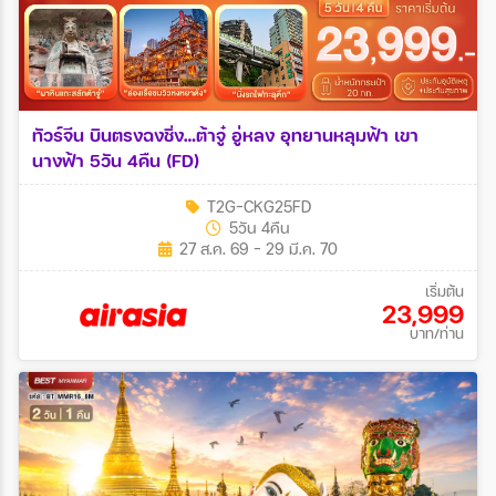
ทัวร์จีน บินตรงฉงชิ่ง…ต้าจู๋ อู่หลง อุทยานหลุมฟ้า เขา
นางฟ้า 5วัน 4คืน (FD)
T2G-CKG25FD
5วัน 4คืน
27 ส.ค. 69 - 29 มี.ค. 70
เริ่มต้น
23,999
บาท/ท่าน