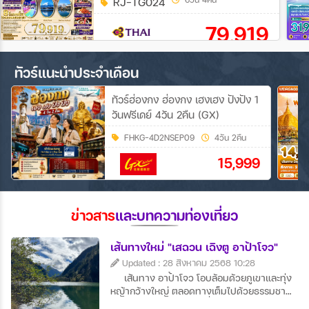
RJ-TG024
79,919
ทัวร์แนะนำประจำเดือน
ทัวร์ฮ่องกง ฮ่องกง เฮงเฮง ปังปัง 1
วันฟรีเดย์ 4วัน 2คืน (GX)
FHKG-4D2NSEP09
4วัน 2คืน
15,999
ข่าวสาร
และบทความท่องเที่ยว
เส้นทางใหม่ "เสฉวน เฉิงตู อาป้าโจว"
Updated : 28 สิงหาคม 2568 10:28
เส้นทาง อาป้าโจว โอบล้อมด้วยภูเขาและทุ่ง
หญ้ากว้างใหญ่ ตลอดทางเต็มไปด้วยธรรมชาติ
บริสุทธิ์และหมู่บ้านเล็กๆ ที่มีเสน่ห์ วิวพาโนรามา