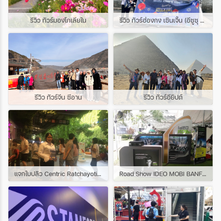
รีวิว ทัวร์มองโกเลียใน
รีวิว ทัวร์ฮ่องกง เซินเจิ้น (อีซูซุ คิงส์ยนต์ กรุงเทพ)
รีวิว ทัวร์จีน ซีอาน
รีวิว ทัวร์อียิปต์
แจกใบปลิว Centric Ratchayotin @ Central East Ville
Road Show IDEO MOBI BANFSUE