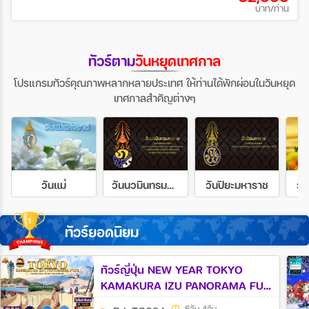
บาท/ท่าน
ทัวร์ตาม
วันหยุดเทศกาล
โปรแกรมทัวร์คุณภาพหลากหลายประเทศ ให้ท่านได้พักผ่อนในวันหยุด
เทศกาลสำคัญต่างๆ
วันแม่
วันนวมินทรมหาราช
วันปิยะมหาราช
วั
ทัวร์ยอดนิยม
ทัวร์ญี่ปุ่น NEW YEAR TOKYO
KAMAKURA IZU PANORAMA FUJI
6วัน 4คืน (TG)
6วัน 4คืน