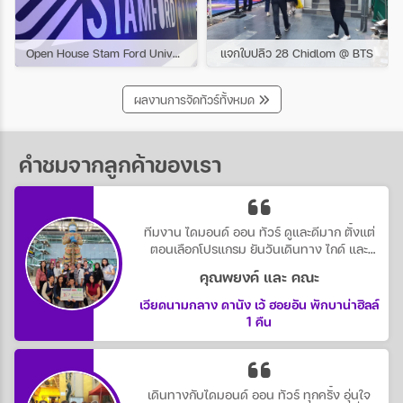
Open House Stam Ford University
แจกใบปลิว 28 Chidlom @ BTS
ผลงานการจัดทัวร์ทั้งหมด
คำชมจากลูกค้าของเรา
ทีมงาน ไดมอนด์ ออน ทัวร์ ดูและดีมาก ตั้งแต่
ตอนเลือกโปรแกรม ยันวันเดินทาง ไกด์ และ
หัวหน้าทัวร์ ดูแลดีตลอดทริป น่ารักทุกคน
คุณพยงค์ และ คณะ
เวียดนามกลาง ดานัง เว้ ฮอยอัน พักบาน่าฮิลล์
1 คืน
เดินทางกับไดมอนด์ ออน ทัวร์ ทุกครั้ง อุ่นใจ