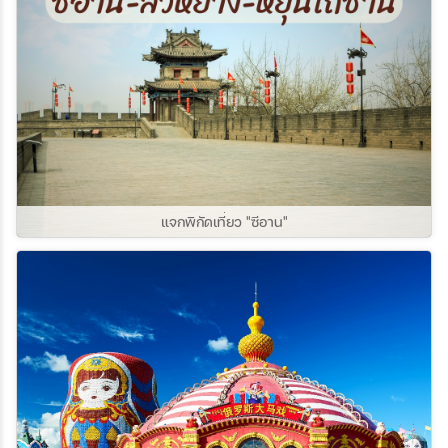
แจกพิกัดเที่ยว "ซีอาน"