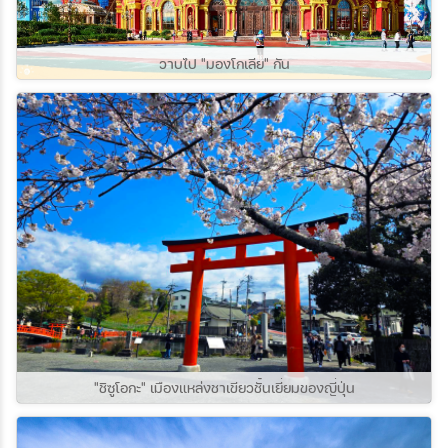
วาบไป "มองโกเลีย" กัน
"ชิซูโอกะ" เมืองแหล่งชาเขียวชั้นเยี่ยมของญี่ปุ่น