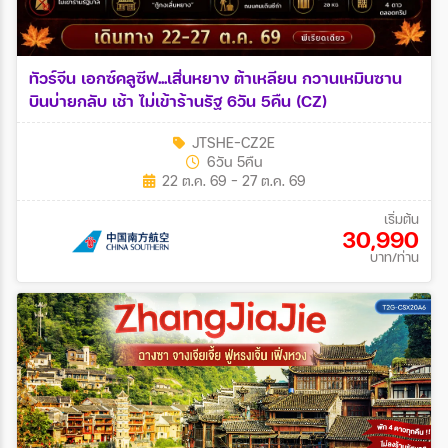
ทัวร์จีน เอกซ์คลูซีฟ...เสิ่นหยาง ต้าเหลียน กวานเหมินซาน
บินบ่ายกลับ เช้า ไม่เข้าร้านรัฐ 6วัน 5คืน (CZ)
JTSHE-CZ2E
6วัน 5คืน
22 ต.ค. 69 - 27 ต.ค. 69
เริ่มต้น
30,990
บาท/ท่าน