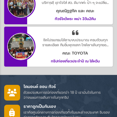
บริการดี เอาใจใส่ สว. ดีมากค่ะ ป้า ๆ จะเปลี่ยน
นู้น นี่ กี่ครั้ง ก็ไม่บ่น และลงตัว จบ ที่ไดมอนด์
คุณณัฏฐภัค และ คณะ
ออน ทัวร์
ทัวร์ไหว้พระ พม่า 3วัน2คืน
จัดโปรแกรมได้ตามงบประมาณ ครบถ้วนทุก
รายละเอียด กินอิ่มพุงแตก ไกด์พาเดินทุกซอก
ซอยหมดตัวกันไปไม่ว่า ติดตังเพื่อนอีก หัวหน้า
คณะ TOYOTA
ทัวร์ก้อน่ารักดูแลยันไปซื้อผ้าอนามัยให้ ใช้บริการ
กันยาว ๆไปเลยค่ะ
ทริปท่องเที่ยวประจำปี ณ ไต้หวัน
ไดมอนด์ ออน ทัวร์
ด้วยประสบการณ์ท่องเที่ยวกว่า 18 ปี เรามั่นใจในการ
วางแผนการเดินทางในทุกทริป
ราคาถูกเป็นกันเอง
เราคือศูนย์กลางการท่องเที่ยวทั้งในและต่างประเทศ รับรอง