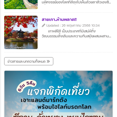
มหัศจรรย์ของโลกที่ต้องไปเห็นด้วยตาตัวเองสัก
ครั้งในชีวิต มีทิวทัศน์ที่งดงามโดยเฉพาะช่วง
ฤดูใบไม้เปลี่ยนสีและฤดูหนาวที่หิมะ
ปกคลุม กำแพงทอดยาวคดเคี้ยวตามแนวเขา
สายเกา..ห้ามพลาด!!
ให้ความรู้สึกยิ่งใหญ่และสง่างาม นักท่องเที่ยว
Updated : 26 พฤษภาคม 2568 10:34
สามารถเดินสำรวจบางช่วงของกำแพง เช่น ที่
เกาหลีใต้ เป็นประเทศที่มีเสน่ห์ทั้ง
ปาต๋าหลิงหรือมู่เถียนยวี่ซึ่งได้รับการบูรณะอย่าง
วัฒนธรรมดั้งเดิมและความทันสมัยผสมผสาน
ดี นอกจากจะได้ชมทัศนียภาพ ยังได้สัมผัส
กันอย่างลงตัว อาหาร เกาหลี น่าลิ้มลอง เช่น บิ
ประวัติศาสตร์จีนอันยาวนานอีกด้วย
บิมบับ กิมจิ และปิ้งย่างรสชาติเยี่ยม แหล่งท่อง
เที่ยวยอดนิยมอย่าง โซล ปูซาน และเกาะเชจู มี
ความหลากหลาย แฟชั่นและเครื่องสำอาง
เกาหลี ได้รับความนิยมทั่วโลก เหมาะสำหรับสาย
ข่าวสารและบทความทั้งหมด
ช้อป บรรยากาศสวยงามทุกฤดู โดยเฉพาะฤดู
ใบไม้เปลี่ยนสีและหิมะในฤดูหนาว