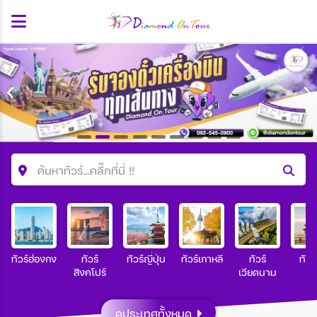
ค้นหาทัวร์...คลื๊กที่นี่ !!
ค้นหาโปรแกรมทัวร์
คำค้นหา
ทัวร์ฮ่องกง
ทัวร์
ทัวร์ญี่ปุ่น
ทัวร์เกาหลี
ทัวร์
ทัวร
สิงคโปร์
เวียดนาม
ประเทศ
ดูประเทศทั้งหมด