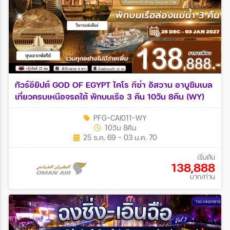
ทัวร์อียิปต์ GOD OF EGYPT ไคโร กีซ่า อัสวาน อาบูซิมเบล
เที่ยวครบเหนือจรดใต้ พักบนเรือ 3 คืน 10วัน 8คืน (WY)
PFG-CAI011-WY
10วัน 8คืน
25 ธ.ค. 69 - 03 ม.ค. 70
เริ่มต้น
138,888
บาท/ท่าน