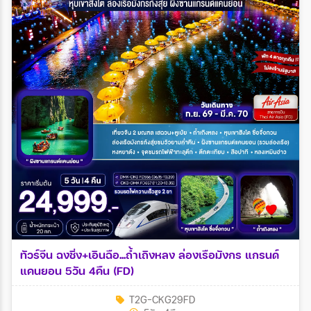
ทัวร์จีน ฉงชิ่ง+เอินฉือ...ถ้ำเถิงหลง ล่องเรือมังกร แกรนด์
แคนยอน 5วัน 4คืน (FD)
T2G-CKG29FD