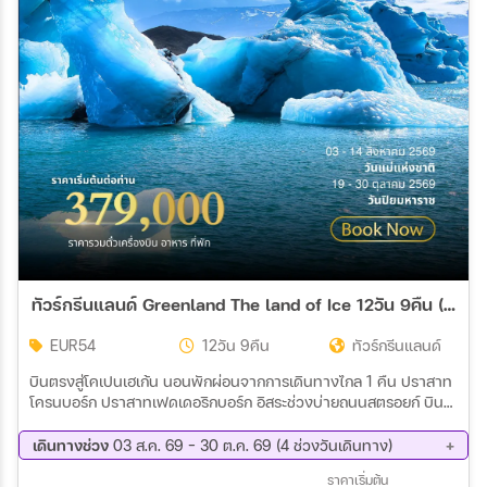
สายการบิน
ตั้งแต่วันที่
ถึงวันที่
เฉพาะเดือน
ทัวร์กรีนแลนด์ Greenland The land of Ice 12วัน 9คืน (TG)
เฉพาะเทศกาล
EUR54
12วัน 9คืน
ทัวร์กรีนแลนด์
บินตรงสู่โคเปนเฮเก้น นอนพักผ่อนจากการเดินทางไกล 1 คืน ปราสาท
โครนบอร์ก ปราสาทเฟดเดอริกบอร์ก อิสระช่วงบ่ายถนนสตรอยก์ บิน
Wholesales
ตรงสู่ คังเกอร์ลุสซวก RUSSELL GLACIER ตามล่าหาแสงเหนือ ICE
CAP POINT 660 อิลลูลิทแซท ล่องเรือชมภูเขาน้ำแข็ง (ICE BERG) ล่า
เดินทางช่วง
03 ส.ค. 69 - 30 ต.ค. 69 (4 ช่วงวันเดินทาง)
แสงเหนือ Hiking “The World Heritage Trail” เที่ยวชมเมือง
01 ก.ย. 69 - 12 ก.ย. 69
14 ก.ย. 69 - 25 ก.ย. 69
ราคาเริ่มต้น
Ilulissat นุก เที่ยวชมเมืองหลวง พิพิธภัณฑ์แห่งชาติ ล่องฟยอร์ดน้ำ