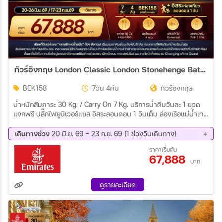
ทัวร์อังกฤษ London Classic London Stonehenge Baths 7วัน 4คืน (EK)
BEK158
7วัน 4คืน
ทัวร์อังกฤษ
น้ำหนักสัมภาระ 30 Kg. / Carry On 7 Kg. บริการน้ำดื่มวันละ 1 ขวด
แจกฟรี ปลั๊กไฟยูนิเวอร์แซล อิสระลอนดอน 1 วันเต็ม ล่องเรือแม่น้ำเท
มส์ ชมเมืองลอนดอน พักโรงแรม 4 ดาว เมนูพิเศษ เป็ดย่าง Four
Season+ฟิชแอนด์ชิปส์ ไม่รวมค่าบริการและยื่นวีซ่า 7,900
เดินทางช่วง
20 มิ.ย. 69 - 23 ก.ย. 69 (1 ช่วงวันเดินทาง)
17 ก.ย. 69 - 23 ก.ย. 69
ราคาเริ่มต้น
67,888
บาท
ดูรายละเอียด