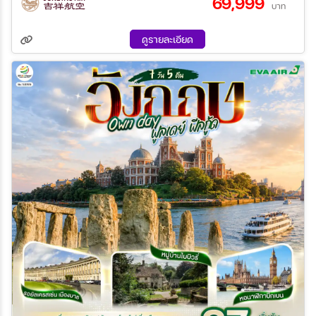
69,999
อร์ด อัพพอน เอวอน – หมู่บ้านไบบูรี่ - อ็อกฟอร์ด - สวินดอน บาธ – ส
บาท
โตนเฮ้นจ์ – ลอนดอน – ย่านไนท์บริดจ์ – ห้างแฮร์รอดส์ ลอนดอน –
มหาวิหารเวสท์มินสเตอร์ - สะพานหอคอย - หอนาฬิกาบิ๊กเบน -
ดูรายละเอียด
ทาวเวอร์บริดจ์ - ช้อปปิ้ง ถนน Oxford ลอนดอน – Bicester Village
Outlet – เลสเตอร์ - สนามคิงส์ พาวเวอร์ – แมนเชสเตอร์