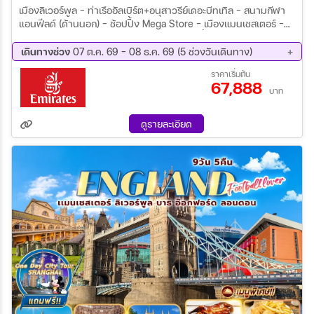
เมืองลิเวอร์พูล – ท่าเรืออัลเบิร์ต+อนุสาวรีย์เดอะบีทเทิล – สนามกีฬา
แอนฟีลด์ (ด้านนอก) – ช้อปปิ้ง Mega Store – เมืองแมนเชสเตอร์ –
สนามกีฬาโอลด์แทรฟฟอร์ด (ด้านนอก) – ช้อปปิ้ง Mega Store – ส
แตรตเฟิร์ด อะพอน เอวอน สแตรตเฟิร์ด อะพอน เอวอน – บ้านเกิด
เดินทางช่วง
07 ต.ค. 69 - 08 ธ.ค. 69 (5 ช่วงวันเดินทาง)
ของวิลเลียม เชกสเปียร์ – เมืองบิสเตอร์ – ช้อปปิ้ง Bicester Village –
07 ต.ค. 69 - 13 ต.ค. 69
21 ต.ค. 69 - 27 ต.ค. 69
ราคาเริ่มต้น
เมืองลอนดอน – ชมหอนาฬิกาบิกเบน+ลอนดอนอาย+มหาวิหารเวสต์
67,888
04 พ.ย. 69 - 10 พ.ย. 69
18 พ.ย. 69 - 24 พ.ย. 69
มินสเตอร์ เมืองลอนดอน – หอคอยแห่งลอนดอน – เปิดประสบการณ์
บาท
02 ธ.ค. 69 - 08 ธ.ค. 69
ล่องเรือแม่น้ำเทมส์ จากท่าเรือทาวเวอร์ สู่เวสต์มินสเตอร์ (รวมค่าล่อง
เรือ) – ย่านช้อปปิ้ง Oxford Street – ช้อปปิ้งถนนคาร์นาบี – ช้อปปิ้ง
ดูรายละเอียด
ห้างสรรพสินค้าแฮร์รอดส์