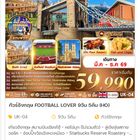
ทัวร์อังกฤษ FOOTBALL LOVER 9วัน 5คืน (HO)
UK-04
9วัน 5คืน
ทัวร์อังกฤษ
เที่ยวอังกฤษ สนามบินเซียงไฮ้ - หอไข่มุก (ไม่รวมตั๋ว) - ลู่เจียจุ่ยสกาย
วอร์ค – ช้อปปิ้งวัดเฉิงหวงเมี่ยว – Starbucks Reserve Roastery –
ถ่ายภาพด้านนอกร้านแฟลกชิปสโตร์หลุยส์ วิตตอง เรือ เดอะ หลุยซ์ -