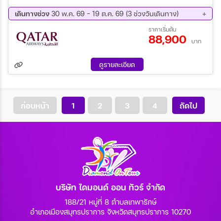
ทะเลสาบวินเดอร์เมียร์ - มหาวิหารยอร์คมินสเตอร์– แมนเชสเตอร์ –
สนามฟุตบอลโอลด์แทรฟฟอร์ด – ลิเวอร์พูล - เข้าชมสนามฟุตบอล
เดินทางช่วง
30 พ.ค. 69 - 19 ต.ค. 69 (3 ช่วงวันเดินทาง)
แอนฟิลด์ – อนุสาวรีย์เดอะบีเทิลส์ – เบอร์มิงแฮม- ไบบูรี – Bicester
08 ส.ค. 69 - 15 ส.ค. 69
12 ก.ย. 69 - 19 ก.ย. 69
ราคาเริ่มต้น
Village Outlet– เข้าชมสโตนเฮนจ์ - กรุงลอนดอน - ล่องเรือแม่น้ำเท
88,900
12 ต.ค. 69 - 19 ต.ค. 69
มส์ – เข้าชมหอคอยแห่งลอนดอน
บาท
ดูรายละเอียด
ก่อนหน้า
1
2
3
4
ถัดไป
บริษัท ไดมอนด์ ออน ทัวร์ จำกัด
188/21 หมู่ที่ 8 ตำบลเทพารักษ์
อำเภอเมืองสมุทรปราการ จังหวัดสมุทรปราการ 10270