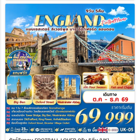
ทัวร์อังกฤษ FOOTBALL LOVER 9วัน 5คืน (UK)