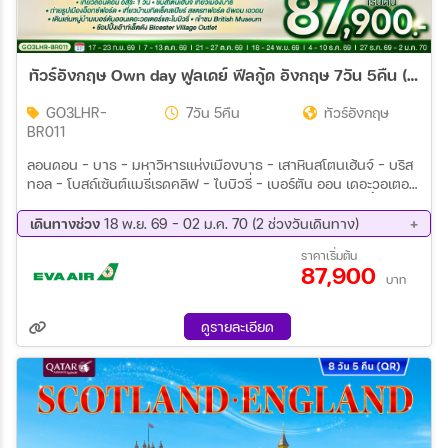
ทัวร์อังกฤษ Own day ฟูลเดย์ ฟีลกู้ด อังกฤษ 7วัน 5คืน (BR)
GO3LHR-
7วัน 5คืน
ทัวร์อังกฤษ
BR011
ลอนดอน – บาธ - มหาวิหารแห่งเมืองบาธ - เสาหินสโตนเฮ้นจ์ - บริส
ทอล – โบสถ์เซ้นต์แมรี่เรดคลิฟ - ไบบิวรี่ - เบอร์ตัน ออน เดอะวอเตอร์
- สแตรทฟอร์ด อัพอน เอวอน – ถ่ายรูปบ้านเช็คสเปียร์ - ช้อปปิ้ง
Bicester Village - อ็อกซ์ฟอร์ด - มหาวิทยาลัยไคร้สท์เชิร์ชท์ - ล่อง
เดินทางช่วง
18 พ.ย. 69 - 02 ม.ค. 70 (2 ช่วงวันเดินทาง)
เรือแม่น้ำเทมส์ - เยือนหมู่บ้านกรีนิช - ชมเส้นแบ่งเวลาโลก - หอดูดาว
18 พ.ย. 69 - 24 พ.ย. 69
27 ธ.ค. 69 - 02 ม.ค. 70
ราคาเริ่มต้น
หลวง พิเศษ!! อาหารไทย - อิสระเต็มวันท่องเที่ยวตามอัธยาศัย -
87,900
พิพิธภัณฑ์อังกฤษ - เวสมินสเตอร์ - บิ๊กเบน - ย่านถนนอ็อกซ์ฟอร์ด
บาท
พิเศษ!! เมนุเป็ดย่างโฟร์ซีซั่น
ดูรายละเอียด