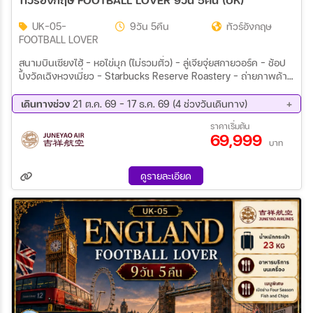
UK-05-
9วัน 5คืน
ทัวร์อังกฤษ
FOOTBALL LOVER
สนามบินเซียงไฮ้ - หอไข่มุก (ไม่รวมตั๋ว) - ลู่เจียจุ่ยสกายวอร์ค – ช้อป
ปิ้งวัดเฉิงหวงเมี่ยว – Starbucks Reserve Roastery – ถ่ายภาพด้าน
นอกร้านแฟลกชิปสโตร์หลุยส์ วิตตอง เรือ เดอะ หลุยซ์ - ถนนคนเดินนา
นกิง + Pop Mart – ฟลอเรนเทีย เอ้าท์เลท วิลเลจ เซี่ยงไฮ้ - แมนเชส
เดินทางช่วง
21 ต.ค. 69 - 17 ธ.ค. 69 (4 ช่วงวันเดินทาง)
เตอร์ – ลิเวอร์พูล – สนามแอนฟิลด์ – แมนเชสเตอร์ - สนามฟุตบอล
21 ต.ค. 69 - 29 ต.ค. 69
23 พ.ย. 69 - 01 ธ.ค. 69
ราคาเริ่มต้น
โอลด์ แทรฟฟอร์ท - วิหารแมนเชสเตอร์ สแตรทฟอร์ด อัพพอน เอ
69,999
02 ธ.ค. 69 - 10 ธ.ค. 69
09 ธ.ค. 69 - 17 ธ.ค. 69
วอน – หมู่บ้านไบบูรี่ - อ็อกฟอร์ด - สวินดอน บาธ – สโตนเฮ้นจ์ –
บาท
ลอนดอน – ย่านไนท์บริดจ์ – ห้างแฮร์รอดส์ ลอนดอน – มหาวิหารเวสท์
มินสเตอร์ - สะพานหอคอย - หอนาฬิกาบิ๊กเบน - ทาวเวอร์บริดจ์ -
ดูรายละเอียด
ช้อปปิ้ง ถนน Oxford ลอนดอน – Bicester Village Outlet – เลส
เตอร์ - สนามคิงส์ พาวเวอร์ – แมนเชสเตอร์ สนามบินแมนเชสเตอร์ –
สนามบินเซี่ยงไฮ้ สนามบินเซี่ยงไฮ้ - สนามบินสุวรรณภูมิ