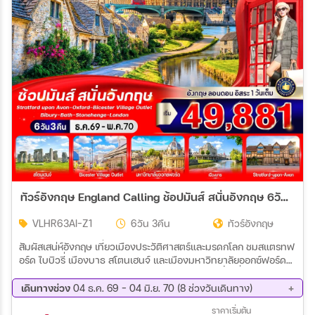
สายการบิน
ตั้งแต่วันที่
ถึงวันที่
เฉพาะเดือน
ทัวร์อังกฤษ England Calling ช้อปมันส์ สนั่นอังกฤษ 6วัน 3คืน (AI)
เฉพาะเทศกาล
VLHR63AI-Z1
6วัน 3คืน
ทัวร์อังกฤษ
สัมผัสเสน่ห์อังกฤษ เที่ยวเมืองประวัติศาสตร์และมรดกโลก ชมสแตรทฟ
อร์ด ไบบิวรี่ เมืองบาธ สโตนเฮนจ์ และเมืองมหาวิทยาลัยออกซ์ฟอร์ด
Wholesales
เยือนกรุงลอนดอน ชมแลนด์มาร์กสำคัญ พร้อมช้อปปิ้งที่ Harrods,
Oxford Street และ Bicester Village Outlet อิสระเที่ยวลอนดอน 1
เดินทางช่วง
04 ธ.ค. 69 - 04 มิ.ย. 70 (8 ช่วงวันเดินทาง)
วันเต็ม เลือกช้อปปิ้ง เดินเล่น หรือสัมผัสบรรยากาศเมืองได้ตาม
04 ธ.ค. 69 - 09 ธ.ค. 69
27 ธ.ค. 69 - 01 ม.ค. 70
ราคาเริ่มต้น
อัธยาศัย