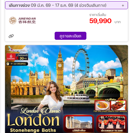
ถนนคนเดินนานกิง + Pop Mart – ฟลอเรนเทีย เอ้าท์เลท วิลเลจ
เดินทางช่วง
09 มี.ค. 69 - 17 ธ.ค. 69 (4 ช่วงวันเดินทาง)
เซี่ยงไฮ้ - แมนเชสเตอร์ – ลิเวอร์พูล – สนามแอนฟิลด์ – แมนเชสเตอร์
21 ต.ค. 69 - 29 ต.ค. 69
23 พ.ย. 69 - 01 ธ.ค. 69
ราคาเริ่มต้น
- สนามฟุตบอล โอลด์ แทรฟฟอร์ท - วิหารแมนเชสเตอร์ สแตรทฟ
59,990
02 ธ.ค. 69 - 10 ธ.ค. 69
09 ธ.ค. 69 - 17 ธ.ค. 69
อร์ด อัพพอน เอวอน – หมู่บ้านไบบูรี่ - อ็อกฟอร์ด - สวินดอน บาธ – ส
บาท
โตนเฮ้นจ์ – ลอนดอน – ย่านไนท์บริดจ์ – ห้างแฮร์รอดส์ ลอนดอน –
มหาวิหารเวสท์มินสเตอร์ - สะพานหอคอย - หอนาฬิกาบิ๊กเบน -
ดูรายละเอียด
ทาวเวอร์บริดจ์ - ช้อปปิ้ง ถนน Oxford ลอนดอน – Bicester Village
Outlet – เลสเตอร์ - สนามคิงส์ พาวเวอร์ – แมนเชสเตอร์