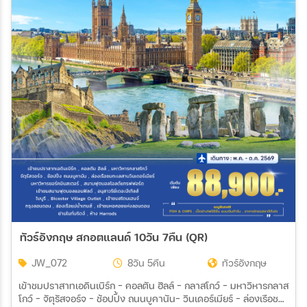
ทัวร์อังกฤษ สกอตแลนด์ 10วัน 7คืน (QR)
JW_072
8วัน 5คืน
ทัวร์อังกฤษ
เข้าชมปราสาทเอดินเบิร์ก - คอลตัน ฮิลล์ – กลาสโกว์ - มหาวิหารกลาส
โกว์ – จัตุรัสจอร์จ - ช้อปปิ้ง ถนนบูคานัน– วินเดอร์เมียร์ – ล่องเรือชม