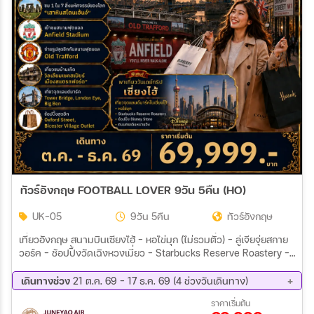
ทัวร์อังกฤษ FOOTBALL LOVER 9วัน 5คืน (HO)
UK-05
9วัน 5คืน
ทัวร์อังกฤษ
เที่ยวอังกฤษ สนามบินเซียงไฮ้ - หอไข่มุก (ไม่รวมตั๋ว) - ลู่เจียจุ่ยสกาย
วอร์ค – ช้อปปิ้งวัดเฉิงหวงเมี่ยว – Starbucks Reserve Roastery –
ถ่ายภาพด้านนอกร้านแฟลกชิปสโตร์หลุยส์ วิตตอง เรือ เดอะ หลุยซ์ -
ถนนคนเดินนานกิง + Pop Mart – ฟลอเรนเทีย เอ้าท์เลท วิลเลจ
เดินทางช่วง
21 ต.ค. 69 - 17 ธ.ค. 69 (4 ช่วงวันเดินทาง)
เซี่ยงไฮ้ - แมนเชสเตอร์ – ลิเวอร์พูล – สนามแอนฟิลด์ – แมนเชสเตอร์
21 ต.ค. 69 - 29 ต.ค. 69
23 พ.ย. 69 - 01 ธ.ค. 69
ราคาเริ่มต้น
- สนามฟุตบอล โอลด์ แทรฟฟอร์ท - วิหารแมนเชสเตอร์ สแตรทฟ
02 ธ.ค. 69 - 10 ธ.ค. 69
09 ธ.ค. 69 - 17 ธ.ค. 69