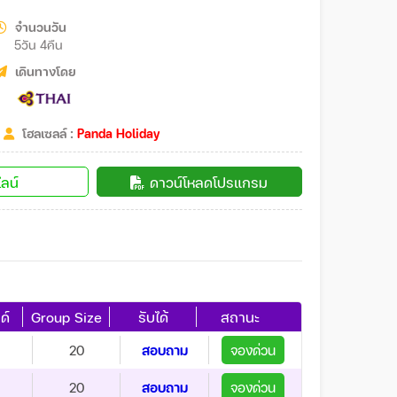
จำนวนวัน
5วัน 4คืน
เดินทางโดย
โฮลเซลล์ :
Panda Holiday
ลน์
ดาวน์โหลดโปรแกรม
ด์
Group Size
รับได้
สถานะ
20
สอบถาม
จองด่วน
20
สอบถาม
จองด่วน