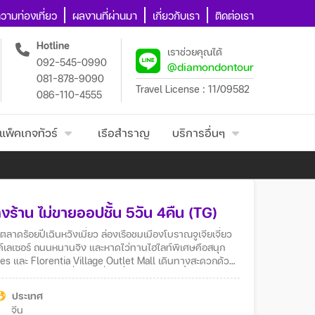
วามท่องเที่ยว
ผลงานที่ผ่านมา
เกี่ยวกับเรา
ติดต่อเรา
Hotline
เราช่วยคุณได้
092-545-0990
@diamondontour
081-878-9090
Travel License : 11/09582
086-110-4555
แพ็คเกจทัวร์
เรือสำราญ
บริการอื่นๆ
ม่ลงร้าน ไม่ขายออปชั้น 5วัน 4คืน (TG)
้งตลาดร้อยปีเฉินหวังเมี่ยว ล่องเรือชมเมืองโบราณจูเจียเจี่ยว
โมงค์เลเซอร์ ถนนหนานจิง และหาดไว่ทานไฮไลท์พิเศษคือสนุก
ees และ Florentia Village Outlet Mall เดินทางสะดวกด้วย
ก และสายถ่ายรูปที่อยากเที่ยวเซี่ยงไฮ้แบบครบทั้งความคลาส
ประเทศ
จีน