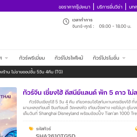
ขอราคากรุ๊ปเหมา
บริการยื่นวีซ่า
บทค
เวลาทำการ
จันทร์-ศุกร์ :
09.00 - 18.00 น.
ศ
ทัวร์พรีเมี่ยม
ทัวร์โปรไฟไหม้
ทัวร์โปรโมชั่น
ม่ลงร้าน ไม่ขายออปชั้น 5วัน 4คืน (TG)
ทัวร์จีน เซี่ยงไฮ้ ดีสนีย์แลนด์ พัก 5 ดาว ไ
ทัวร์จีนเซี่ยงไฮ้ 5 วัน 4 คืน เที่ยวครบไฮไลท์มหานครเซี่ยงไฮ้ ทั
ผานหลงเทียนตี้ ซินเทียนตี้ วัดหลงหัว เทียนจื่อฟาง หอไข่มุก อุ
เต็มวันที่ Shanghai Disneyland พร้อมช้อปปิ้ง Tian’an 1000 Tr
สายการบินไทย พักโรงแรมระดับ 5 ดาว เหมาะสำหรับครอบครัว คู่รั
สิกและความทันสมัย
รหัสทัวร์
SHA2610TG5D