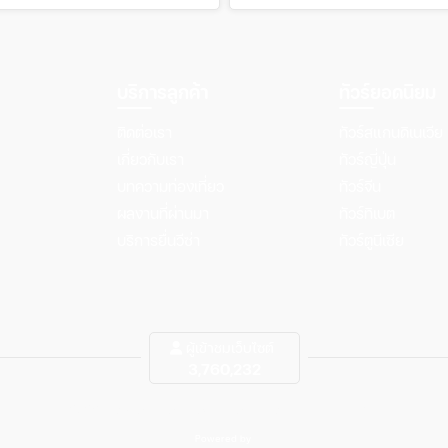
บริการลูกค้า
ทัวร์ยอดนิยม
ติดต่อเรา
ทัวร์สแกนดิเนเวีย
เกี่ยวกับเรา
ทัวร์ญี่ปุ่น
บทความท่องเที่ยว
ทัวร์จีน
ผลงานที่ผ่านมา
ทัวร์ทิเบต
บริการยื่นวีซ่า
ทัวร์ตูนีเซีย
ผู้เข้าชมเว็บไซต์
3,760,232
©2026 DIAMOND ON TOUR CO.,LTD. All Rights Reserved.
Powered by