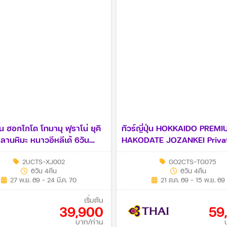
ปุ่น ฮอกไกโด โทมามุ ฟุราโน่ ยุคิ
ทัวร์ญี่ปุ่น HOKKAIDO PREM
 ลานหิมะ หนาวอีหลีเด้ 6วัน
HAKODATE JOZANKEI Priva
J)
Onsen 6วัน 4คืน (TG)
2UCTS-XJ002
GO2CTS-TG075
6วัน 4คืน
6วัน 4คืน
27 พ.ย. 69 - 24 มี.ค. 70
21 ต.ค. 69 - 15 พ.ย. 69
เริ่มต้น
39,900
59
บาท/ท่าน