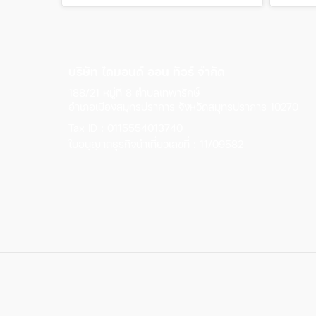
บริษัท ไดมอนด์ ออน ทัวร์ จำกัด
188/21 หมู่ที่ 8 ตำบลเทพารักษ์
อำเภอเมืองสมุทรปราการ จังหวัดสมุทรปราการ 10270
Tax ID : 0115554013740
ใบอนุญาตธุรกิจนำเที่ยวเลขที่ : 11/09582