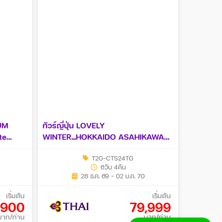
IUM
ทัวร์ญี่ปุ่น LOVELY
te
WINTER...HOKKAIDO ASAHIKAWA
OTARU *ปีใหม่* 6วัน 4คืน (TG)
T2G-CTS24TG
6วัน 4คืน
28 ธ.ค. 69 - 02 ม.ค. 70
เริ่มต้น
เริ่มต้น
,900
79,999
บาท/ท่าน
บาท/ท่าน