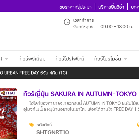
ขอราคากรุ๊ปเหมา
บริการยื่นวีซ่า
บทค
เวลาทำการ
จันทร์-ศุกร์ :
09.00 - 18.00 น.
ศ
ทัวร์พรีเมี่ยม
ทัวร์โปรไฟไหม้
ทัวร์โปรโมชั่น
YO URBAN FREE DAY 6วัน 4คืน (TG)
ทัวร์ญี่ปุ่น SAKURA IN AUTUMN–TOKYO
ไฮไลท์ของการท่องเที่ยวทริปนี้ AUTUMN IN TOKYO ชมใบไม้เปลี่
อุโมงค์เมเปิ้ล หมู่บ้านอิยาชิโนะซาโตะ เลือกได้ตามใจ FREE DAY 1 ว
รหัสทัวร์
SHTGNRT10