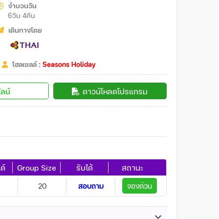
จำนวนวัน
6วัน 4คืน
เดินทางโดย
โฮลเซลล์ :
Seasons Holiday
ลน์
ดาวน์โหลดโปรแกรม
ด์
Group Size
รับได้
สถานะ
20
สอบถาม
จองด่วน