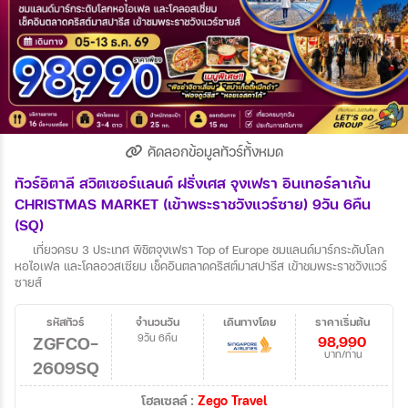
คัดลอกข้อมูลทัวร์ทั้งหมด
ทัวร์อิตาลี สวิตเซอร์แลนด์ ฝรั่งเศส จุงเฟรา อินเทอร์ลาเก้น
CHRISTMAS MARKET (เข้าพระราชวังแวร์ซาย) 9วัน 6คืน
(SQ)
เที่ยวครบ 3 ประเทศ พิชิตจุงเฟรา Top of Europe ชมแลนด์มาร์กระดับโลก
หอไอเฟล และโคลอวสเซียม เช็คอินตลาดคริสต์มาสปารีส เข้าชมพระราชวังแวร์
ซายส์
รหัสทัวร์
จำนวนวัน
เดินทางโดย
ราคาเริ่มต้น
ZGFCO-
9วัน 6คืน
98,990
บาท/ท่าน
2609SQ
โฮลเซลล์ :
Zego Travel