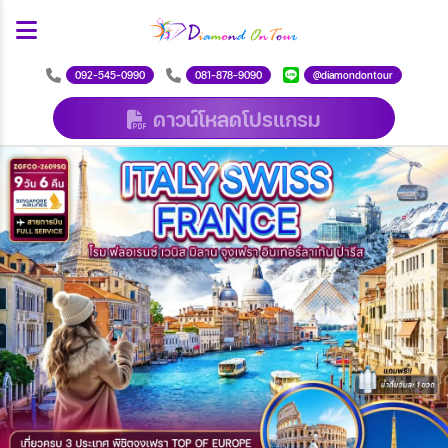
092-545-0990
081-878-9090
@diamondontour
ดาวน์โหลดโปรแกรม