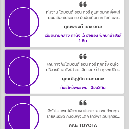
ทีมงาน ไดมอนด์ ออน ทัวร์ ดูและดีมาก ตั้งแต่
ตอนเลือกโปรแกรม ยันวันเดินทาง ไกด์ และ
หัวหน้าทัวร์ ดูแลดีตลอดทริป น่ารักทุกคน
คุณพยงค์ และ คณะ
เวียดนามกลาง ดานัง เว้ ฮอยอัน พักบาน่าฮิลล์
1 คืน
เดินทางกับไดมอนด์ ออน ทัวร์ ทุกครั้ง อุ่นใจ
บริการดี เอาใจใส่ สว. ดีมากค่ะ ป้า ๆ จะเปลี่ยน
นู้น นี่ กี่ครั้ง ก็ไม่บ่น และลงตัว จบ ที่ไดมอนด์
คุณณัฏฐภัค และ คณะ
ออน ทัวร์
ทัวร์ไหว้พระ พม่า 3วัน2คืน
จัดโปรแกรมได้ตามงบประมาณ ครบถ้วนทุก
รายละเอียด กินอิ่มพุงแตก ไกด์พาเดินทุกซอก
ซอยหมดตัวกันไปไม่ว่า ติดตังเพื่อนอีก หัวหน้า
คณะ TOYOTA
ทัวร์ก้อน่ารักดูแลยันไปซื้อผ้าอนามัยให้ ใช้บริการ