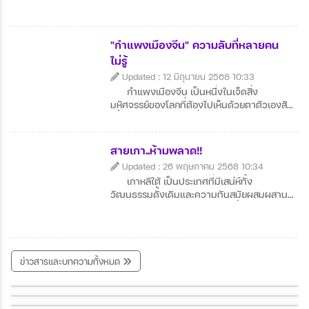
หมายอันดับต้น ๆ ของการเสริมดวง ดังนี้:
"กำแพงเมืองจีน" ความลับที่หลายคน
ไม่รู้
Updated : 12 มิถุนายน 2568 10:33
กำแพงเมืองจีน เป็นหนึ่งในเจ็ดสิ่ง
มหัศจรรย์ของโลกที่ต้องไปเห็นด้วยตาตัวเองสัก
ครั้งในชีวิต มีทิวทัศน์ที่งดงามโดยเฉพาะช่วง
ฤดูใบไม้เปลี่ยนสีและฤดูหนาวที่หิมะ
ปกคลุม กำแพงทอดยาวคดเคี้ยวตามแนวเขา
สายเกา..ห้ามพลาด!!
ให้ความรู้สึกยิ่งใหญ่และสง่างาม นักท่องเที่ยว
Updated : 26 พฤษภาคม 2568 10:34
สามารถเดินสำรวจบางช่วงของกำแพง เช่น ที่
เกาหลีใต้ เป็นประเทศที่มีเสน่ห์ทั้ง
ปาต๋าหลิงหรือมู่เถียนยวี่ซึ่งได้รับการบูรณะอย่าง
วัฒนธรรมดั้งเดิมและความทันสมัยผสมผสาน
ดี นอกจากจะได้ชมทัศนียภาพ ยังได้สัมผัส
กันอย่างลงตัว อาหาร เกาหลี น่าลิ้มลอง เช่น บิ
ประวัติศาสตร์จีนอันยาวนานอีกด้วย
บิมบับ กิมจิ และปิ้งย่างรสชาติเยี่ยม แหล่งท่อง
เที่ยวยอดนิยมอย่าง โซล ปูซาน และเกาะเชจู มี
ความหลากหลาย แฟชั่นและเครื่องสำอาง
เกาหลี ได้รับความนิยมทั่วโลก เหมาะสำหรับสาย
ข่าวสารและบทความทั้งหมด
ช้อป บรรยากาศสวยงามทุกฤดู โดยเฉพาะฤดู
แจกพิกัดเที่ยว "ซีอาน"
วาบไป "มองโกเลีย" กัน
ใบไม้เปลี่ยนสีและหิมะในฤดูหนาว
"ชิซูโอกะ" เมืองแหล่งชาเขียวชั้นเยี่ยมของญี่ปุ่น
"นอร์เวย์"