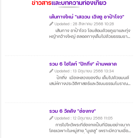
ข่าวสาร
และบทความท่องเที่ยว
เส้นทางใหม่ "เสฉวน เฉิงตู อาป้าโจว"
Updated : 28 สิงหาคม 2568 10:28
เส้นทาง อาป้าโจว โอบล้อมด้วยภูเขาและทุ่ง
หญ้ากว้างใหญ่ ตลอดทางเต็มไปด้วยธรรมชาติ
บริสุทธิ์และหมู่บ้านเล็กๆ ที่มีเสน่ห์ วิวพาโนรามา
สุดลูกหูลูกตาเหมาะแก่การถ่ายภาพและพักผ่อน
ใจ ผู้คนท้องถิ่นเป็นมิตร สัมผัสวิถีชีวิตเรียบง่าย
ได้อย่างใกล้ชิด
รวม 6 ไฮไลท์ "ปักกิ่ง" ห้ามพลาด
Updated : 13 มิถุนายน 2568 13:34
ปักกิ่ง เมืองหลวงของจีน เต็มไปด้วยมนต์
เสน่ห์ทางประวัติศาสตร์และวัฒนธรรมโบราณ
ควบคู่กับความทันสมัย จัตุรัสเทียนอันเหมินและ
พระราชวังต้องห้ามคือสถานที่ไฮไลต์ที่นักท่อง
เที่ยวไม่ควรพลาด สามารถเดินชมกำแพงเมือง
จีนที่ยิ่งใหญ่และสัมผัสบรรยากาศธรรมชาติที่
รวม 6 วัดดัง "ฮ่องกง"
อลังการ มีอาหารจีนต้นตำรับอย่างเป็ดปักกิ่งให้
Updated : 12 มิถุนายน 2568 11:05
ลิ้มลองอย่างจุใจ ปักกิ่ง จึงเป็นเมืองที่ผสม
ผสานอดีต ปัจจุบัน และอนาคตได้อย่างลงตัว
การไปไหว้พระที่ฮ่องกงเป็นที่นิยมอย่างมาก
และน่าประทับใจ
โดยเฉพาะในหมู่สาย "มูเตลู" เพราะมีความเชื่อ
และเหตุผลหลายข้อที่ทำให้ฮ่องกงกลายเป็นจุด