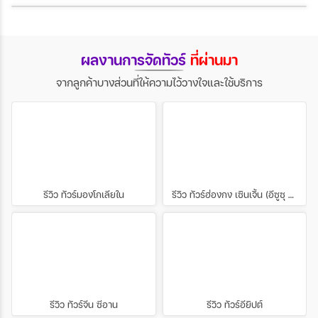
ผลงานการจัดทัวร์
ที่ผ่านมา
จากลูกค้าบางส่วนที่ให้ความไว้วางใจและใช้บริการ
รีวิว ทัวร์มองโกเลียใน
รีวิว ทัวร์ฮ่องกง เซินเจิ้น (อีซูซุ คิงส์ยนต์ กรุงเทพ)
รีวิว ทัวร์จีน ซีอาน
รีวิว ทัวร์อียิปต์