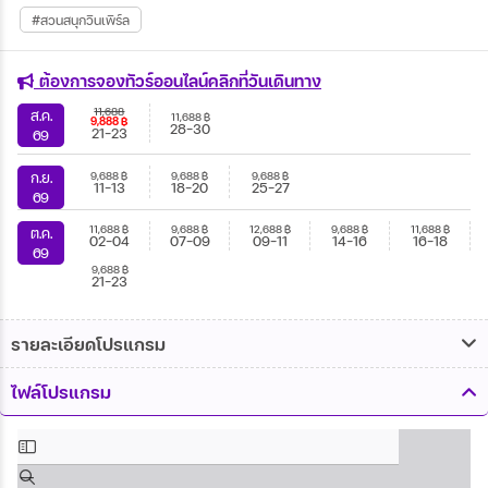
#สวนสนุกวินเพิร์ล
ต้องการจองทัวร์ออนไลน์คลิกที่วันเดินทาง
11,688
ส.ค.
11,688
฿
9,888
฿
28-30
21-23
69
9,688
฿
9,688
฿
9,688
฿
ก.ย.
11-13
18-20
25-27
69
11,688
฿
9,688
฿
12,688
฿
9,688
฿
11,688
฿
ต.ค.
02-04
07-09
09-11
14-16
16-18
69
9,688
฿
21-23
รายละเอียดโปรแกรม
ไฟล์โปรแกรม