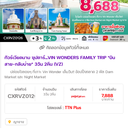
คัดลอกข้อมูลทัวร์ทั้งหมด
ทัวร์เวียดนาม ซุปตาร์...VIN WONDERS FAMILY TRIP *บิน
สาย-กลับบ่าย* 3วัน 2คืน (VZ)
ปล่อยใจลอยๆ ที่เกาะ Vin Wonder เต็มวัน!! ช้อปปิ้งตลาด 2 ฟีล Dam
Market และ Night Market
รหัสทัวร์
จำนวนวัน
เดินทางโดย
ราคาเริ่มต้น
CXRVZ0126
3วัน 2คืน
7,888
บาท/ท่าน
โฮลเซลล์ :
TTN Plus
ญาจาง