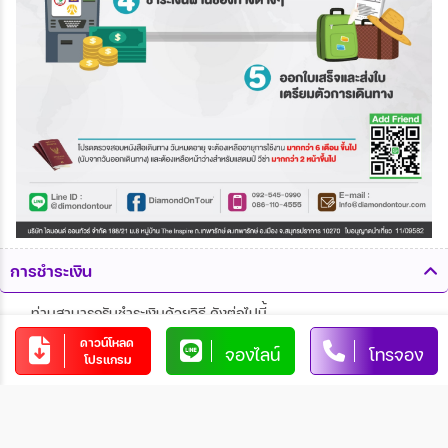
การชำระเงิน
ท่านสามารถรับชำระเงินด้วยวิธี ดังต่อไปนี้
ดาวน์โหลด
จองไลน์
โทรจอง
1. โอนผ่านบัญชีธนาคาร
โปรแกรม
บริษัท ไดมอนด์ ออน ทัวร์ จำกัด
xx-xxx-xx-xxxx-x
บัญชีออมทรัพย์
xxxxxx