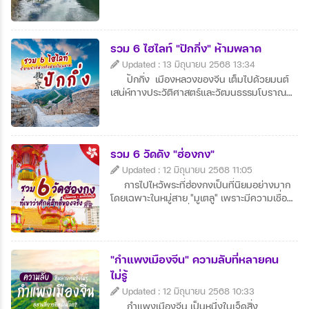
สุดลูกหูลูกตาเหมาะแก่การถ่ายภาพและพักผ่อน
ใจ ผู้คนท้องถิ่นเป็นมิตร สัมผัสวิถีชีวิตเรียบง่าย
ได้อย่างใกล้ชิด
รวม 6 ไฮไลท์ "ปักกิ่ง" ห้ามพลาด
Updated : 13 มิถุนายน 2568 13:34
ปักกิ่ง เมืองหลวงของจีน เต็มไปด้วยมนต์
เสน่ห์ทางประวัติศาสตร์และวัฒนธรรมโบราณ
ควบคู่กับความทันสมัย จัตุรัสเทียนอันเหมินและ
พระราชวังต้องห้ามคือสถานที่ไฮไลต์ที่นักท่อง
เที่ยวไม่ควรพลาด สามารถเดินชมกำแพงเมือง
จีนที่ยิ่งใหญ่และสัมผัสบรรยากาศธรรมชาติที่
รวม 6 วัดดัง "ฮ่องกง"
อลังการ มีอาหารจีนต้นตำรับอย่างเป็ดปักกิ่งให้
Updated : 12 มิถุนายน 2568 11:05
ลิ้มลองอย่างจุใจ ปักกิ่ง จึงเป็นเมืองที่ผสม
ผสานอดีต ปัจจุบัน และอนาคตได้อย่างลงตัว
การไปไหว้พระที่ฮ่องกงเป็นที่นิยมอย่างมาก
และน่าประทับใจ
โดยเฉพาะในหมู่สาย "มูเตลู" เพราะมีความเชื่อ
และเหตุผลหลายข้อที่ทำให้ฮ่องกงกลายเป็นจุด
หมายอันดับต้น ๆ ของการเสริมดวง ดังนี้:
"กำแพงเมืองจีน" ความลับที่หลายคน
ไม่รู้
Updated : 12 มิถุนายน 2568 10:33
กำแพงเมืองจีน เป็นหนึ่งในเจ็ดสิ่ง