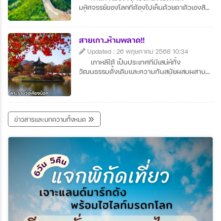
มหัศจรรย์ของโลกที่ต้องไปเห็นด้วยตาตัวเองสัก
ครั้งในชีวิต มีทิวทัศน์ที่งดงามโดยเฉพาะช่วง
ฤดูใบไม้เปลี่ยนสีและฤดูหนาวที่หิมะ
ปกคลุม กำแพงทอดยาวคดเคี้ยวตามแนวเขา
สายเกา..ห้ามพลาด!!
ให้ความรู้สึกยิ่งใหญ่และสง่างาม นักท่องเที่ยว
Updated : 26 พฤษภาคม 2568 10:34
สามารถเดินสำรวจบางช่วงของกำแพง เช่น ที่
เกาหลีใต้ เป็นประเทศที่มีเสน่ห์ทั้ง
ปาต๋าหลิงหรือมู่เถียนยวี่ซึ่งได้รับการบูรณะอย่าง
วัฒนธรรมดั้งเดิมและความทันสมัยผสมผสาน
ดี นอกจากจะได้ชมทัศนียภาพ ยังได้สัมผัส
กันอย่างลงตัว อาหาร เกาหลี น่าลิ้มลอง เช่น บิ
ประวัติศาสตร์จีนอันยาวนานอีกด้วย
บิมบับ กิมจิ และปิ้งย่างรสชาติเยี่ยม แหล่งท่อง
เที่ยวยอดนิยมอย่าง โซล ปูซาน และเกาะเชจู มี
ความหลากหลาย แฟชั่นและเครื่องสำอาง
เกาหลี ได้รับความนิยมทั่วโลก เหมาะสำหรับสาย
ข่าวสารและบทความทั้งหมด
ช้อป บรรยากาศสวยงามทุกฤดู โดยเฉพาะฤดู
ใบไม้เปลี่ยนสีและหิมะในฤดูหนาว