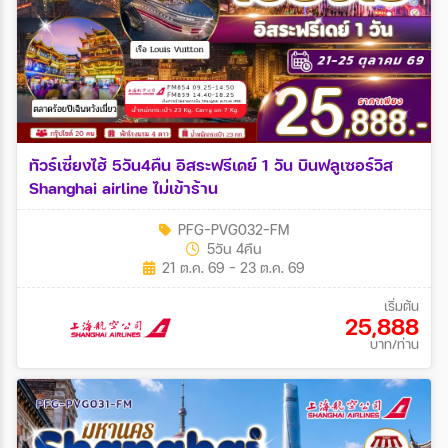
ทัวร์เซี่ยงไฮ้ 5วัน4คืน อิสระฟรีเดย์ 1 วัน บินฟลูเซอร์วิส
Shanghai airline ไม่เข้าร้าน
PFG-PVG032-FM
5วัน 4คืน
21 ต.ค. 69 - 23 ต.ค. 69
เริ่มต้น
25,888
บาท/ท่าน