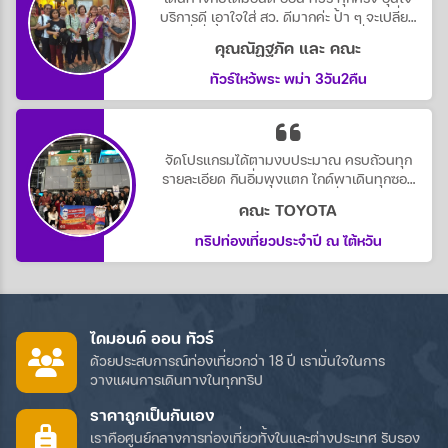
บริการดี เอาใจใส่ สว. ดีมากค่ะ ป้า ๆ จะเปลี่ยน
นู้น นี่ กี่ครั้ง ก็ไม่บ่น และลงตัว จบ ที่ไดมอนด์
คุณณัฏฐภัค และ คณะ
ออน ทัวร์
ทัวร์ไหว้พระ พม่า 3วัน2คืน
จัดโปรแกรมได้ตามงบประมาณ ครบถ้วนทุก
รายละเอียด กินอิ่มพุงแตก ไกด์พาเดินทุกซอก
ซอยหมดตัวกันไปไม่ว่า ติดตังเพื่อนอีก หัวหน้า
คณะ TOYOTA
ทัวร์ก้อน่ารักดูแลยันไปซื้อผ้าอนามัยให้ ใช้บริการ
กันยาว ๆไปเลยค่ะ
ทริปท่องเที่ยวประจำปี ณ ไต้หวัน
ไดมอนด์ ออน ทัวร์
ด้วยประสบการณ์ท่องเที่ยวกว่า 18 ปี เรามั่นใจในการ
วางแผนการเดินทางในทุกทริป
ราคาถูกเป็นกันเอง
เราคือศูนย์กลางการท่องเที่ยวทั้งในและต่างประเทศ รับรอง