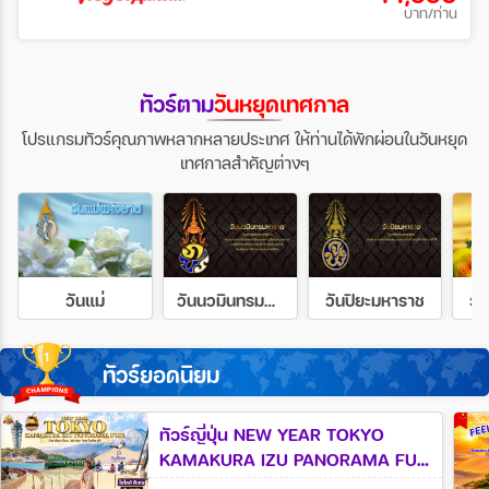
บาท/ท่าน
ทัวร์ตาม
วันหยุดเทศกาล
โปรแกรมทัวร์คุณภาพหลากหลายประเทศ ให้ท่านได้พักผ่อนในวันหยุด
เทศกาลสำคัญต่างๆ
วันแม่
วันนวมินทรมหาราช
วันปิยะมหาราช
วั
ทัวร์ยอดนิยม
ทัวร์ญี่ปุ่น NEW YEAR TOKYO
KAMAKURA IZU PANORAMA FUJI
6วัน 4คืน (TG)