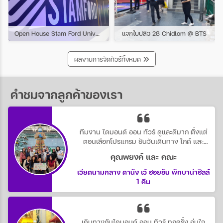
Open House Stam Ford University
แจกใบปลิว 28 Chidlom @ BTS
ผลงานการจัดทัวร์ทั้งหมด
คำชมจากลูกค้าของเรา
ทีมงาน ไดมอนด์ ออน ทัวร์ ดูและดีมาก ตั้งแต่
ตอนเลือกโปรแกรม ยันวันเดินทาง ไกด์ และ
หัวหน้าทัวร์ ดูแลดีตลอดทริป น่ารักทุกคน
คุณพยงค์ และ คณะ
เวียดนามกลาง ดานัง เว้ ฮอยอัน พักบาน่าฮิลล์
1 คืน
เดินทางกับไดมอนด์ ออน ทัวร์ ทุกครั้ง อุ่นใจ