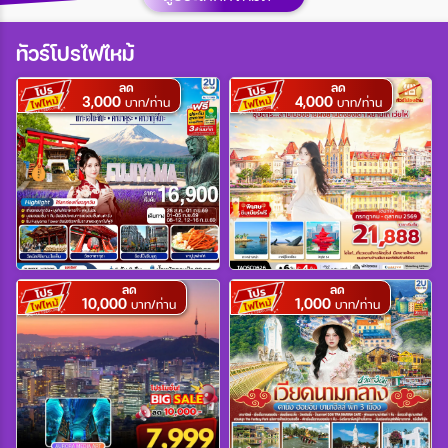
เมือง
ทัวร์โปรไฟไหม้
ลด
ลด
3,000
4,000
สายการบิน
บาท/ท่าน
บาท/ท่าน
ตั้งแต่วันที่
ถึงวันที่
ลด
ลด
10,000
1,000
บาท/ท่าน
บาท/ท่าน
เฉพาะเดือน
เฉพาะเทศกาล