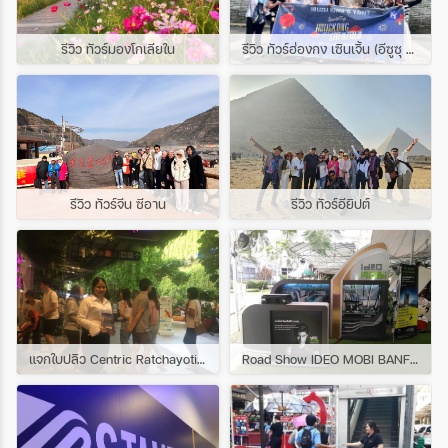
รีวิว ทัวร์มองโกเลียใน
รีวิว ทัวร์ฮ่องกง เซินเจิ้น (อีซูซุ คิงส์ยนต์ กรุงเทพ)
รีวิว ทัวร์จีน ซีอาน
รีวิว ทัวร์อียิปต์
แจกใบปลิว Centric Ratchayotin @ Central East Ville
Road Show IDEO MOBI BANFSUE