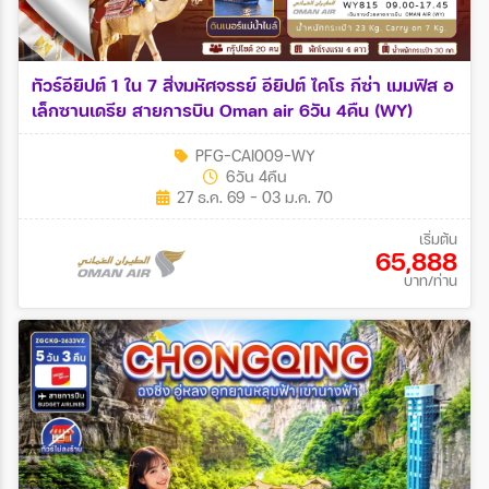
ทัวร์อียิปต์ 1 ใน 7 สิ่งมหัศจรรย์ อียิปต์ ไคโร กีซ่า เมมฟิส อ
เล็กซานเดรีย สายการบิน Oman air 6วัน 4คืน (WY)
PFG-CAI009-WY
6วัน 4คืน
27 ธ.ค. 69 - 03 ม.ค. 70
เริ่มต้น
65,888
บาท/ท่าน