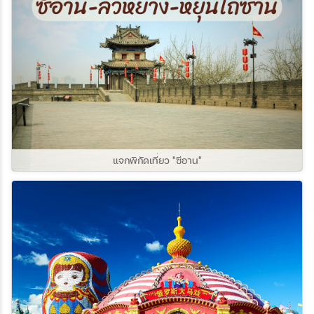
แจกพิกัดเที่ยว "ซีอาน"