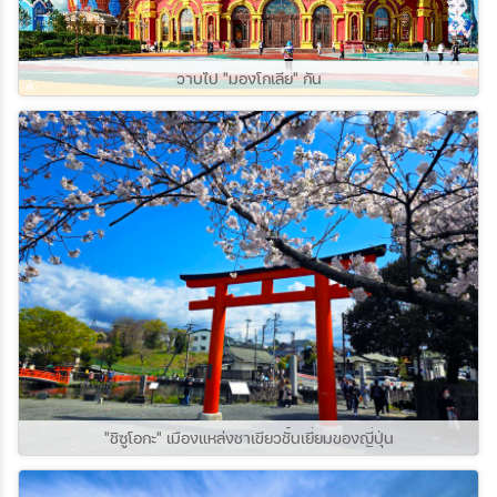
วาบไป "มองโกเลีย" กัน
"ชิซูโอกะ" เมืองแหล่งชาเขียวชั้นเยี่ยมของญี่ปุ่น