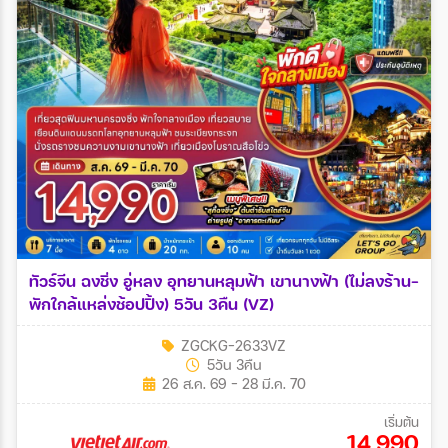
ทัวร์จีน ฉงชิ่ง อู่หลง อุทยานหลุมฟ้า เขานางฟ้า (ไม่ลงร้าน-
พักใกล้แหล่งช้อปปิ้ง) 5วัน 3คืน (VZ)
ZGCKG-2633VZ
5วัน 3คืน
26 ส.ค. 69 - 28 มี.ค. 70
เริ่มต้น
14,990