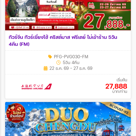
ทัวร์จีน ทัวร์เซี่ยงไฮ้ คริสต์มาส ฟรีเดย์ ไม่เข้าร้าน 5วัน
4คืน (FM)
PFG-PVG030-FM
5วัน 4คืน
22 ธ.ค. 69 - 27 ธ.ค. 69
เริ่มต้น
27,888
บาท/ท่าน