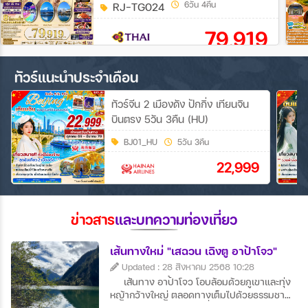
RJ-TG024
6วัน 4คืน
79,919
ทัวร์แนะนำประจำเดือน
ทัวร์จีน 2 เมืองดัง ปักกิ่ง เทียนจิน
บินตรง 5วัน 3คืน (HU)
BJ01_HU
5วัน 3คืน
22,999
ข่าวสาร
และบทความท่องเที่ยว
เส้นทางใหม่ "เสฉวน เฉิงตู อาป้าโจว"
Updated : 28 สิงหาคม 2568 10:28
เส้นทาง อาป้าโจว โอบล้อมด้วยภูเขาและทุ่ง
หญ้ากว้างใหญ่ ตลอดทางเต็มไปด้วยธรรมชาติ
บริสุทธิ์และหมู่บ้านเล็กๆ ที่มีเสน่ห์ วิวพาโนรามา