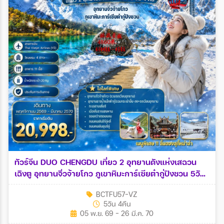
ทัวร์จีน DUO CHENGDU เที่ยว 2 อุทยานดังแห่งเสฉวน
เฉิงตู อุทยานจิ่วจ้ายโกว ภูเขาหิมะการ์เซียต๋ากู่ปิงชวน 5วัน
4คืน (VZ)
BCTFU57-VZ
5วัน 4คืน
05 พ.ย. 69 - 26 มี.ค. 70