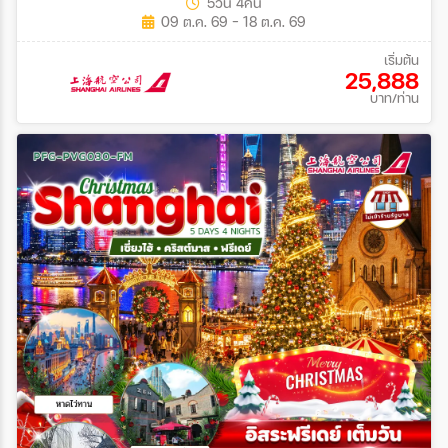
5วัน 4คืน
09 ต.ค. 69 - 18 ต.ค. 69
เริ่มต้น
25,888
บาท/ท่าน