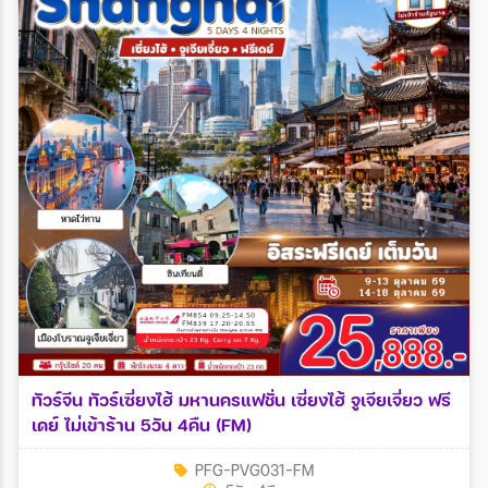
ทัวร์จีน ทัวร์เซี่ยงไฮ้ มหานครแฟชั่น เซี่ยงไฮ้ จูเจียเจี่ยว ฟรี
เดย์ ไม่เข้าร้าน 5วัน 4คืน (FM)
PFG-PVG031-FM