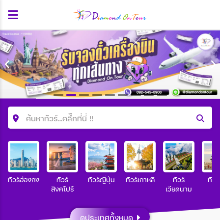
ค้นหาทัวร์...คลื๊กที่นี่ !!
ค้นหาโปรแกรมทัวร์
คำค้นหา
ทัวร์ฮ่องกง
ทัวร์
ทัวร์ญี่ปุ่น
ทัวร์เกาหลี
ทัวร์
ทัวร
สิงคโปร์
เวียดนาม
ประเทศ
ดูประเทศทั้งหมด