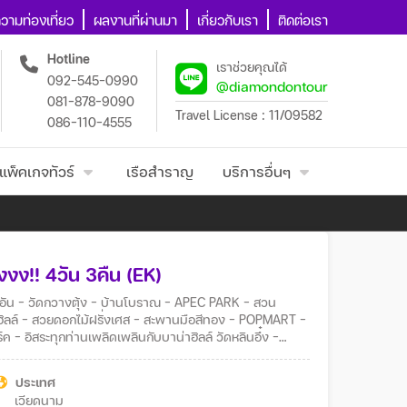
วามท่องเที่ยว
ผลงานที่ผ่านมา
เกี่ยวกับเรา
ติดต่อเรา
Hotline
เราช่วยคุณได้
092-545-0990
@diamondontour
081-878-9090
Travel License : 11/09582
086-110-4555
แพ็คเกจทัวร์
เรือสำราญ
บริการอื่นๆ
งงง!! 4วัน 3คืน (EK)
ฮิลล์ – สวยดอกไม้ฝรั่งเศส – สะพานมือสีทอง – POPMART –
 อิสระทุกท่านเพลิดเพลินกับบาน่าฮิลล์ วัดหลินอึ๋ง –
แห่งความรัก – ท่าอากาศยานนานาชาติดานัง – กรุงเทพฯ
ประเทศ
เวียดนาม