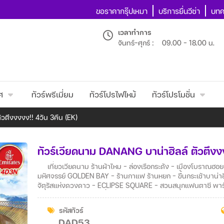
ขอราคากรุ๊ปเหมา
บริการยื่นวีซ่า
บทค
เวลาทำการ
จันทร์-ศุกร์ :
09.00 - 18.00 น.
ศ
ทัวร์พรีเมี่ยม
ทัวร์โปรไฟไหม้
ทัวร์โปรโมชั่น
ัวตึงงงงง!! 4วัน 3คืน (EK)
ทัวร์เวียดนาม DANANG บาน่าฮิลล์ ตัวตึงง
เที่ยวเวียดนาม ร้านผ้าไหม – ล่องเรือกระด้ง – เมืองโบราณฮอยอัน – วัดกวางตุ้ง – บ้านโบราณ – APEC PARK – สวน
มหัศจรรย์ GOLDEN BAY – ร้านกาแฟ ร้านหยก – ขึ้นกระเช้าบาน่า
จัตุรัสแห่งดวงดาว – ECLIPSE SQUARE – สวนสนุกแฟนตาซี พาร์ค –
MARINA CAFÉ – ร้านเยื่อไผ่ –ตลาดฮาน – สะพานมังกร – สะพาน
(ท่าอากาศยานสุวรรณภูมิ
รหัสทัวร์
DAD53