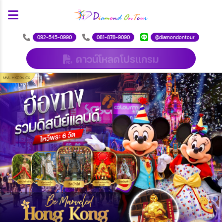
092-545-0990
081-878-9090
@diamondontour
ดาวน์โหลดโปรแกรม