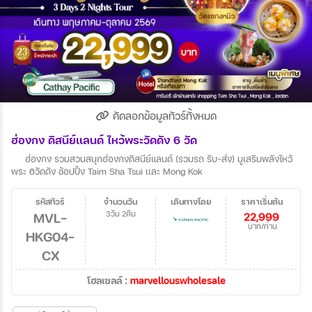
คัดลอกข้อมูลทัวร์ทั้งหมด
ฮ่องกง ดิสนีย์เเลนด์ ไหว้พระวัดดัง 6 วัด
ฮ่องกง รวมสวนสนุกฮ่องกงดิสนีย์แลนด์ (รวมรถ รับ-ส่ง) มูเสริมพลังไหว้
พระ 6วัดดัง ช้อปปิ้ง Taim Sha Tsui เเละ Mong Kok
รหัสทัวร์
จำนวนวัน
เดินทางโดย
ราคาเริ่มต้น
MVL-
3วัน 2คืน
22,999
บาท/ท่าน
HKG04-
CX
โฮลเซลล์ :
marvellouswholesale