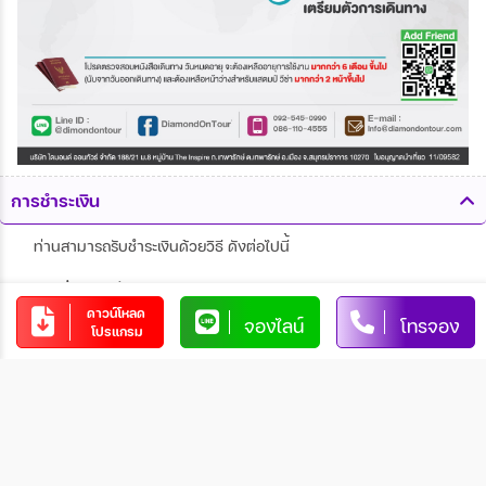
การชำระเงิน
ท่านสามารถรับชำระเงินด้วยวิธี ดังต่อไปนี้
1. โอนผ่านบัญชีธนาคาร
ดาวน์โหลด
จองไลน์
โทรจอง
โปรแกรม
บริษัท ไดมอนด์ ออน ทัวร์ จำกัด
xx-xxx-xx-xxxx-x
บัญชีออมทรัพย์
xxxxxx
การโอนเงินผ่านบัญชีธนาคาร