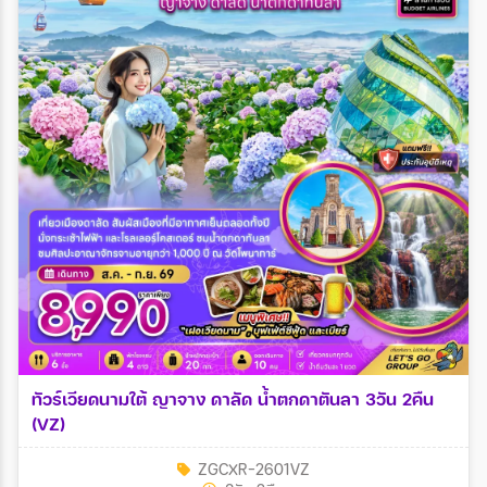
ทัวร์เวียดนามใต้ ญาจาง ดาลัด น้ำตกดาตันลา 3วัน 2คืน
(VZ)
ZGCXR-2601VZ