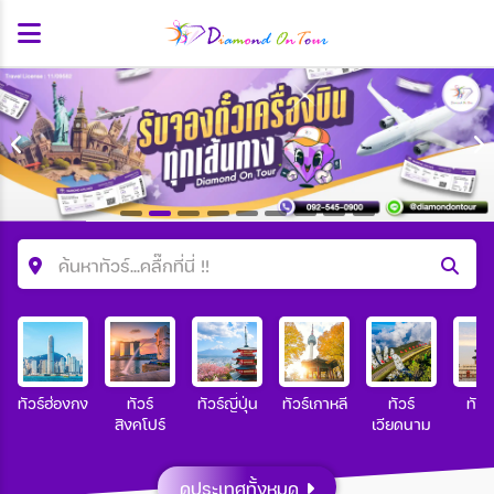
ค้นหาทัวร์...คลื๊กที่นี่ !!
ค้นหาโปรแกรมทัวร์
คำค้นหา
ทัวร์ฮ่องกง
ทัวร์
ทัวร์ญี่ปุ่น
ทัวร์เกาหลี
ทัวร์
ทัวร
สิงคโปร์
เวียดนาม
ประเทศ
ดูประเทศทั้งหมด