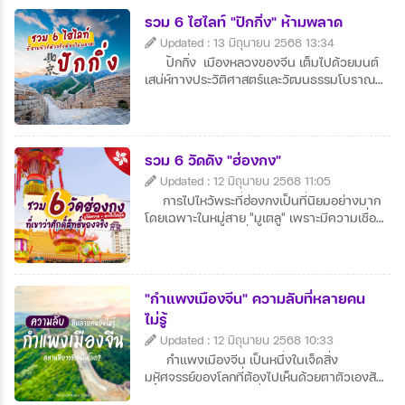
ได้อย่างใกล้ชิด
รวม 6 ไฮไลท์ "ปักกิ่ง" ห้ามพลาด
Updated : 13 มิถุนายน 2568 13:34
ปักกิ่ง เมืองหลวงของจีน เต็มไปด้วยมนต์
เสน่ห์ทางประวัติศาสตร์และวัฒนธรรมโบราณ
ควบคู่กับความทันสมัย จัตุรัสเทียนอันเหมินและ
พระราชวังต้องห้ามคือสถานที่ไฮไลต์ที่นักท่อง
เที่ยวไม่ควรพลาด สามารถเดินชมกำแพงเมือง
จีนที่ยิ่งใหญ่และสัมผัสบรรยากาศธรรมชาติที่
รวม 6 วัดดัง "ฮ่องกง"
อลังการ มีอาหารจีนต้นตำรับอย่างเป็ดปักกิ่งให้
Updated : 12 มิถุนายน 2568 11:05
ลิ้มลองอย่างจุใจ ปักกิ่ง จึงเป็นเมืองที่ผสม
ผสานอดีต ปัจจุบัน และอนาคตได้อย่างลงตัว
การไปไหว้พระที่ฮ่องกงเป็นที่นิยมอย่างมาก
และน่าประทับใจ
โดยเฉพาะในหมู่สาย "มูเตลู" เพราะมีความเชื่อ
และเหตุผลหลายข้อที่ทำให้ฮ่องกงกลายเป็นจุด
หมายอันดับต้น ๆ ของการเสริมดวง ดังนี้:
"กำแพงเมืองจีน" ความลับที่หลายคน
ไม่รู้
Updated : 12 มิถุนายน 2568 10:33
กำแพงเมืองจีน เป็นหนึ่งในเจ็ดสิ่ง
มหัศจรรย์ของโลกที่ต้องไปเห็นด้วยตาตัวเองสัก
ครั้งในชีวิต มีทิวทัศน์ที่งดงามโดยเฉพาะช่วง