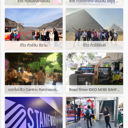
รีวิว ทัวร์มองโกเลียใน
รีวิว ทัวร์ฮ่องกง เซินเจิ้น (อีซูซุ คิงส์ยนต์ กรุงเทพ)
รีวิว ทัวร์จีน ซีอาน
รีวิว ทัวร์อียิปต์
แจกใบปลิว Centric Ratchayotin @ Central East Ville
Road Show IDEO MOBI BANFSUE