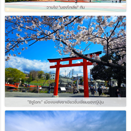
วาบไป "มองโกเลีย" กัน
"ชิซูโอกะ" เมืองแหล่งชาเขียวชั้นเยี่ยมของญี่ปุ่น