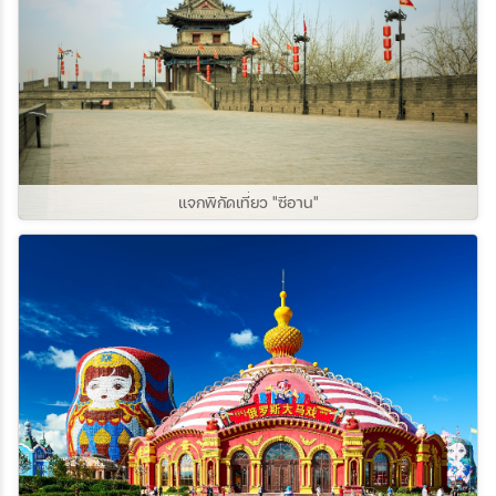
แจกพิกัดเที่ยว "ซีอาน"