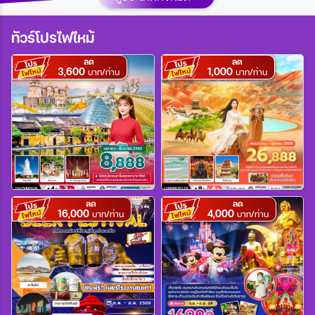
เมือง
ทัวร์โปรไฟไหม้
ลด
ลด
3,600
1,000
สายการบิน
บาท/ท่าน
บาท/ท่าน
ตั้งแต่วันที่
ถึงวันที่
ลด
ลด
16,000
4,000
บาท/ท่าน
บาท/ท่าน
เฉพาะเดือน
เฉพาะเทศกาล