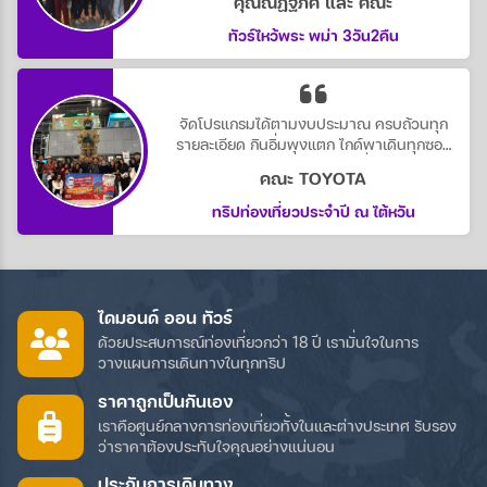
คุณณัฏฐภัค และ คณะ
ออน ทัวร์
ทัวร์ไหว้พระ พม่า 3วัน2คืน
จัดโปรแกรมได้ตามงบประมาณ ครบถ้วนทุก
รายละเอียด กินอิ่มพุงแตก ไกด์พาเดินทุกซอก
ซอยหมดตัวกันไปไม่ว่า ติดตังเพื่อนอีก หัวหน้า
คณะ TOYOTA
ทัวร์ก้อน่ารักดูแลยันไปซื้อผ้าอนามัยให้ ใช้บริการ
กันยาว ๆไปเลยค่ะ
ทริปท่องเที่ยวประจำปี ณ ไต้หวัน
ไดมอนด์ ออน ทัวร์
ด้วยประสบการณ์ท่องเที่ยวกว่า 18 ปี เรามั่นใจในการ
วางแผนการเดินทางในทุกทริป
ราคาถูกเป็นกันเอง
เราคือศูนย์กลางการท่องเที่ยวทั้งในและต่างประเทศ รับรอง
ว่าราคาต้องประทับใจคุณอย่างแน่นอน
ประกันการเดินทาง