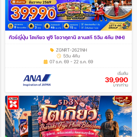
ทัวร์ญี่ปุ่น โตเกียว ฟูจิ โอวาคุดานิ ลานสกี 5วัน 4คืน (NH)
ZGNRT-2621NH
5วัน 4คืน
07 ธ.ค. 69 - 22 ธ.ค. 69
เริ่มต้น
39,990
บาท/ท่าน