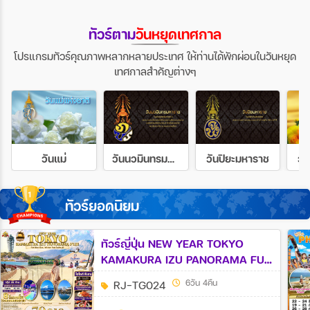
ทัวร์ตาม
วันหยุดเทศกาล
โปรแกรมทัวร์คุณภาพหลากหลายประเทศ ให้ท่านได้พักผ่อนในวันหยุด
เทศกาลสำคัญต่างๆ
วันแม่
วันนวมินทรมหาราช
วันปิยะมหาราช
วั
ทัวร์ยอดนิยม
ทัวร์ญี่ปุ่น NEW YEAR TOKYO
KAMAKURA IZU PANORAMA FUJI
6วัน 4คืน (TG)
RJ-TG024
6วัน 4คืน