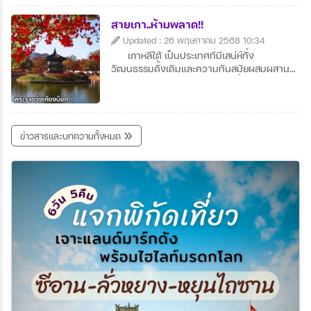
ฤดูใบไม้เปลี่ยนสีและฤดูหนาวที่หิมะ
ปกคลุม กำแพงทอดยาวคดเคี้ยวตามแนวเขา
สายเกา..ห้ามพลาด!!
ให้ความรู้สึกยิ่งใหญ่และสง่างาม นักท่องเที่ยว
Updated : 26 พฤษภาคม 2568 10:34
สามารถเดินสำรวจบางช่วงของกำแพง เช่น ที่
เกาหลีใต้ เป็นประเทศที่มีเสน่ห์ทั้ง
ปาต๋าหลิงหรือมู่เถียนยวี่ซึ่งได้รับการบูรณะอย่าง
วัฒนธรรมดั้งเดิมและความทันสมัยผสมผสาน
ดี นอกจากจะได้ชมทัศนียภาพ ยังได้สัมผัส
กันอย่างลงตัว อาหาร เกาหลี น่าลิ้มลอง เช่น บิ
ประวัติศาสตร์จีนอันยาวนานอีกด้วย
บิมบับ กิมจิ และปิ้งย่างรสชาติเยี่ยม แหล่งท่อง
เที่ยวยอดนิยมอย่าง โซล ปูซาน และเกาะเชจู มี
ความหลากหลาย แฟชั่นและเครื่องสำอาง
เกาหลี ได้รับความนิยมทั่วโลก เหมาะสำหรับสาย
ข่าวสารและบทความทั้งหมด
ช้อป บรรยากาศสวยงามทุกฤดู โดยเฉพาะฤดู
ใบไม้เปลี่ยนสีและหิมะในฤดูหนาว