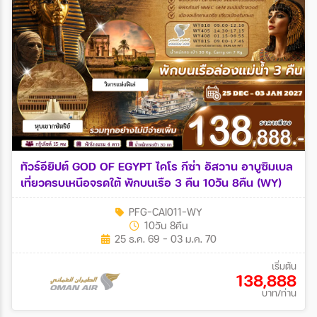
ทัวร์อียิปต์ GOD OF EGYPT ไคโร กีซ่า อัสวาน อาบูซิมเบล
เที่ยวครบเหนือจรดใต้ พักบนเรือ 3 คืน 10วัน 8คืน (WY)
PFG-CAI011-WY
10วัน 8คืน
25 ธ.ค. 69 - 03 ม.ค. 70
เริ่มต้น
138,888
บาท/ท่าน