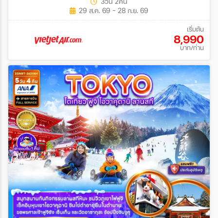
3วัน 2คืน
29 ส.ค. 69 - 28 ก.ย. 69
เริ่มต้น
8,990
บาท/ท่าน