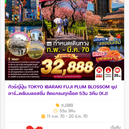
ทัวร์ญี่ปุ่น TOKYO IBARAKI FUJI PLUM BLOSSOM ซุป
ตาร์...พลัมบลอสซั่ม ติดแกรมทุกช็อต 5วัน 3คืน (XJ)
XJ389
5วัน 3คืน
11 ก.พ. 70 - 20 มี.ค. 70
เริ่มต้น