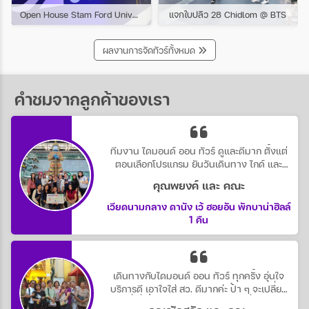
Open House Stam Ford University
แจกใบปลิว 28 Chidlom @ BTS
ผลงานการจัดทัวร์ทั้งหมด
คำชมจากลูกค้าของเรา
ทีมงาน ไดมอนด์ ออน ทัวร์ ดูและดีมาก ตั้งแต่
ตอนเลือกโปรแกรม ยันวันเดินทาง ไกด์ และ
หัวหน้าทัวร์ ดูแลดีตลอดทริป น่ารักทุกคน
คุณพยงค์ และ คณะ
เวียดนามกลาง ดานัง เว้ ฮอยอัน พักบาน่าฮิลล์
1 คืน
เดินทางกับไดมอนด์ ออน ทัวร์ ทุกครั้ง อุ่นใจ
บริการดี เอาใจใส่ สว. ดีมากค่ะ ป้า ๆ จะเปลี่ยน
นู้น นี่ กี่ครั้ง ก็ไม่บ่น และลงตัว จบ ที่ไดมอนด์