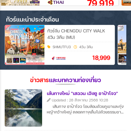
79,919
ทัวร์แนะนำประจำเดือน
ทัวร์จีน CHENGDU CITY WALK
4วัน 3คืน (MU)
SHMUTFU3
4วัน 3คืน
18,999
ข่าวสาร
และบทความท่องเที่ยว
เส้นทางใหม่ "เสฉวน เฉิงตู อาป้าโจว"
Updated : 28 สิงหาคม 2568 10:28
เส้นทาง อาป้าโจว โอบล้อมด้วยภูเขาและทุ่ง
หญ้ากว้างใหญ่ ตลอดทางเต็มไปด้วยธรรมชาติ
บริสุทธิ์และหมู่บ้านเล็กๆ ที่มีเสน่ห์ วิวพาโนรามา
สุดลูกหูลูกตาเหมาะแก่การถ่ายภาพและพักผ่อน
ใจ ผู้คนท้องถิ่นเป็นมิตร สัมผัสวิถีชีวิตเรียบง่าย