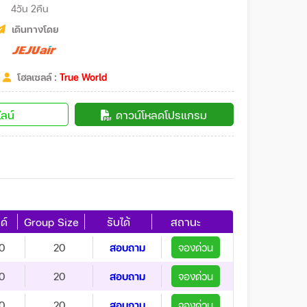
4วัน 2คืน
เดินทางโดย
โฮลเซลล์ :
True World
ลน์
ดาวน์โหลดโปรแกรม
ด์
Group Size
รับได้
สถานะ
0
20
สอบถาม
จองด่วน
0
20
สอบถาม
จองด่วน
0
20
สอบถาม
จองด่วน