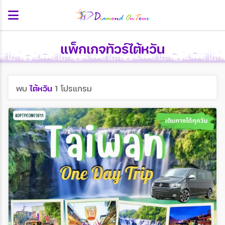
แพ็กเกจทัวร์ไต้หวัน
พบ
ไต้หวัน
1 โปรแกรม