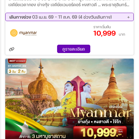
เจดีย์ชเวดากอง ย่างกุ้ง เจดีย์ชเวมอร์ดอร์ หงสาวดี … พระธาตุอินทร์
แขวน ไจ้ทีโย ขอพร เทพทันใจ ... เทพกระซิบ ... แม่ยักษ์ ... พระสุริยัน
จันทรา ชมเจดีย์กลางน้ำ เมืองสิเรียม ขอพร พระอุปคุต พระพุทธรูป 5
เดินทางช่วง
03 เม.ย. 69 - 11 ต.ค. 69 (4 ช่วงวันเดินทาง)
ต่อ พระนอนยิ้มหวาน / เจดีย์ไจ๊ปุ่น / พระราชวังบุเรงนอง / วัดงาทัตจี
21 ส.ค. 69 - 23 ส.ค. 69
11 ก.ย. 69 - 13 ก.ย. 69
ราคาเริ่มต้น
/ วัดพระนอนตาหวาน เมนูพิเศษ !! บุฟเฟ่ต์ซีฟู้ด / กุ้งแม่น้ำ ... พร้อม
10,999
25 ก.ย. 69 - 27 ก.ย. 69
09 ต.ค. 69 - 11 ต.ค. 69
รับของที่ระลึกทุกที่นั่ง
บาท
ดูรายละเอียด