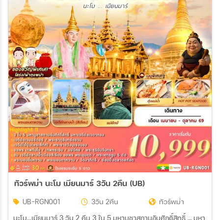
ทัวร์พม่า นะโม เมียนมาร์ 3วัน 2คืน (UB)
UB-RGN001
3วัน 2คืน
ทัวร์พม่า
นะโม...เมียนมาร์ 3 วัน 2 คืน 3 ใน 5 มหาบูชาสถานอันศักดิ์สิทธิ์ … มหา