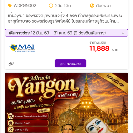
WDRGN002
2วัน 1คืน
ทัวร์พม่า
เที่ยวพม่า ขอพรองค์เทพทันใจทั้ง 4 องค์ ทำพิธีครอบเศียรเทิร์นพระ
ธาตุที่กาบาเอ ขอพรเรื่องธุรกิจที่เจดีย์ โปรแกรมที่สายมูตัวเเม่ห้าม
พลาด!!! ถวายบุหรี่เเละเครื่องบูชาเเม่ยักษ์เเห่งชเวดากอง ขอพรยักษ์ 2
พี่น้อง เเห่งไจ๊กะส่าน - เจดีย์กลางน้ำ เยเลพญา - ขอพรเทพกระซิบ
เดินทางช่วง
12 มิ.ย. 69 - 31 ต.ค. 69 (9 ช่วงวันเดินทาง)
14 ส.ค. 69 - 15 ส.ค. 69
28 ส.ค. 69 - 29 ส.ค. 69
ราคาเริ่มต้น
11,888
11 ก.ย. 69 - 12 ก.ย. 69
18 ก.ย. 69 - 19 ก.ย. 69
บาท
25 ก.ย. 69 - 26 ก.ย. 69
02 ต.ค. 69 - 03 ต.ค. 69
09 ต.ค. 69 - 10 ต.ค. 69
16 ต.ค. 69 - 17 ต.ค. 69
ดูรายละเอียด
30 ต.ค. 69 - 31 ต.ค. 69