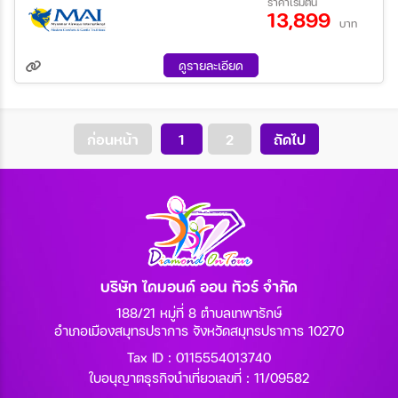
ราคาเริ่มต้น
น้ำ เยเลพญา ช้อปปิ้งของฝาก ที่ตลาดสก๊อต และรวมอัญมณีที่มีชื่อ
13,899
28 ส.ค. 69 - 30 ส.ค. 69
11 ก.ย. 69 - 13 ก.ย. 69
เสียงของพม่า พักโรงแรม 5 ดาว 1 คืน
บาท
25 ก.ย. 69 - 27 ก.ย. 69
09 ต.ค. 69 - 10 ต.ค. 69
16 ต.ค. 69 - 18 ต.ค. 69
ดูรายละเอียด
ก่อนหน้า
1
2
ถัดไป
บริษัท ไดมอนด์ ออน ทัวร์ จำกัด
188/21 หมู่ที่ 8 ตำบลเทพารักษ์
อำเภอเมืองสมุทรปราการ จังหวัดสมุทรปราการ 10270
Tax ID : 0115554013740
ใบอนุญาตธุรกิจนำเที่ยวเลขที่ : 11/09582