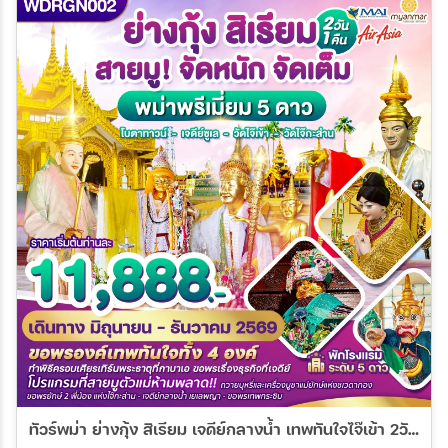
ทัวร์พม่า ย่างกุ้ง สิเรียม เจดีย์กลางน้ำ เทพทันใจไจ๊เข้า 2วัน 1คืน (8M)