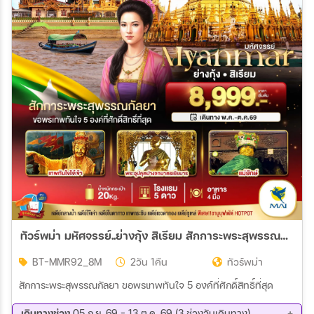
ทัวร์พม่า มหัศจรรย์..ย่างกุ้ง สิเรียม สักการะพระสุพรรณกัลยา ขอพรเทพทันใจ 5 องค์ 2วัน 1คืน (8M)
BT-MMR92_8M
2วัน 1คืน
ทัวร์พม่า
สักการะพระสุพรรณกัลยา ขอพรเทพทันใจ 5 องค์ที่ศักดิ์สิทธิ์ที่สุด
เดินทางช่วง
05 ก.ย. 69 - 13 ต.ค. 69 (3 ช่วงวันเดินทาง)