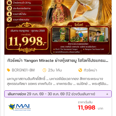
ทัวร์พม่า Yangon Miracle ย่างกุ้งสายมู ไฮไลท์โปรแกรมทัวร์ ย่างกุ้ง มหาเจดีย์ชเวดากอง 2วัน 1คืน (8M)
BCRGN01-8M
2วัน 1คืน
ทัวร์พม่า
มหาบูชาสถานอันศักดิ์สิทธิ์ … มหาเจดีย์ชเวดากอง สักการะพระนาง
สุพรรณกัลยา ขอพร เทพทันใจ ... เทพกระซิบ ... แม่ยักษ์ ... พระสุริยัน
จันทรา Rangoon Tea House Café’เมืองย่างกุ้ง
เดินทางช่วง
29 ก.ค. 69 - 30 ต.ค. 69 (12 ช่วงวันเดินทาง)
06 ส.ค. 69 - 07 ส.ค. 69
12 ส.ค. 69 - 13 ส.ค. 69
ราคาเริ่มต้น
11,998
20 ส.ค. 69 - 21 ส.ค. 69
28 ส.ค. 69 - 29 ส.ค. 69
บาท
03 ก.ย. 69 - 04 ก.ย. 69
10 ก.ย. 69 - 11 ก.ย. 69