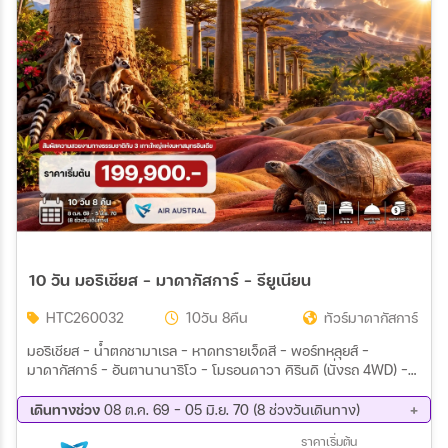
สายการบิน
ตั้งแต่วันที่
ถึงวันที่
เฉพาะเดือน
10 วัน มอริเชียส – มาดากัสการ์ – รียูเนียน
เฉพาะเทศกาล
HTC260032
10วัน 8คืน
ทัวร์มาดากัสการ์
มอริเชียส – น้ำตกชามาเรล – หาดทรายเจ็ดสี – พอร์ทหลุยส์ -
มาดากัสการ์ – อันตานานาริโว – โมรอนดาวา คิรินดิ (นั่งรถ 4WD) –
Wholesales
เบาบับอีฟ – รียูเนียน (เรอูว์นิยง) พักค้าง 2 คืน – แซง เดอนี – ภูเขาไฟ
ปิตงเดอร์ลาซาส
เดินทางช่วง
08 ต.ค. 69 - 05 มิ.ย. 70 (8 ช่วงวันเดินทาง)
08 ต.ค. 69 - 17 ต.ค. 69
19 พ.ย. 69 - 28 พ.ย. 69
ราคาเริ่มต้น