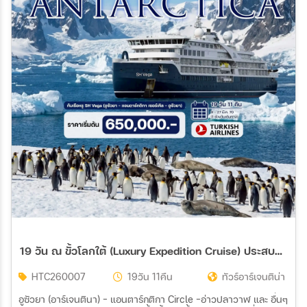
19 วัน ณ ขั้วโลกใต้ (Luxury Expedition Cruise) ประสบการณ์ร่วมเดิมทางครั้งหนึ่งสู่ขั้วโลกใต้กับเรือหรู SH Vega
HTC260007
19วัน 11คืน
ทัวร์อาร์เจนติน่า
อูซัวยา (อาร์เจนตินา) – แอนตาร์กติกา Circle -อ่าวปลาวาฬ และ อื่นๆ