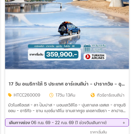
สายการบิน
ตั้งแต่วันที่
ถึงวันที่
เฉพาะเดือน
17 วัน อเมริกาใต้ 5 ประเทศ อาร์เจนติน่า – ปารากวัย – อุรุกวัย – โบลีเวีย – ชิลี
เฉพาะเทศกาล
HTCC260009
17วัน 13คืน
ทัวร์อาร์เจนติน่า
บัวโนสไอเรส – ลา ปัมปาส - มอนเตวิดิโอ – ปุนตาเดล เอสเต - อาซุนซิ
ออน – อารีกัว - ซาน เบอร์นาดิโน ซานตาครูซ เดอลาเซียรา - ลาปาซ
Wholesales
- อูยูนิ (ทะเลเกลือใหญ่ที่สุดในโลก) – ซานเตียโก
เดินทางช่วง
06 ก.ย. 69 - 22 ก.ย. 69 (1 ช่วงวันเดินทาง)
06 ก.ย. 69 - 22 ก.ย. 69
ราคาเริ่มต้น