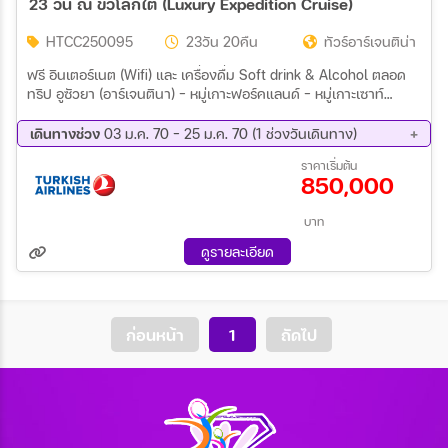
23 วัน ณ ขั้วโลกใต้ (Luxury Expedition Cruise)
HTCC250095
23วัน 20คืน
ทัวร์อาร์เจนติน่า
ฟรี อินเตอร์เนต (Wifi) และ เครื่องดื่ม Soft drink & Alcohol ตลอด
ทริป อูซัวยา (อาร์เจนตินา) – หมู่เกาะฟอร์คแลนด์ - หมู่เกาะเซาท์
จอร์เจีย (อาณาจักรเพนกวินนับล้านตัว) - เกาะเชลท์แลนด์ – เกาะพอล
เลท - อ่าวโฮปเบย์ – แอนตาร์กติกา-อ่าวปลาวาฬ
เดินทางช่วง
03 ม.ค. 70 - 25 ม.ค. 70 (1 ช่วงวันเดินทาง)
03 ม.ค. 70 - 25 ม.ค. 70
ราคาเริ่มต้น
850,000
บาท
ดูรายละเอียด
ก่อนหน้า
1
ถัดไป